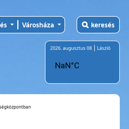
tés
Városháza
keresés
2026. augusztus 08
László
Időjárás
etségközpontban