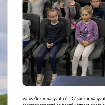
Város Önkormányzata és Diákönkormányzata 
Tehetséggondozó és Képző Központ adott ott