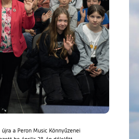
 újra a Peron Music Könnyűzenei
tt be április 28-án délelőtt.