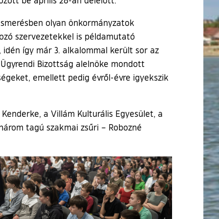
elismerésben olyan önkormányzatok
dozó szervezetekkel is példamutató
idén így már 3. alkalommal került sor az
Ügyrendi Bizottság alelnöke mondott
ségeket, emellett pedig évről-évre igyekszik
Kenderke, a Villám Kulturális Egyesület, a
 három tagú szakmai zsűri – Robozné