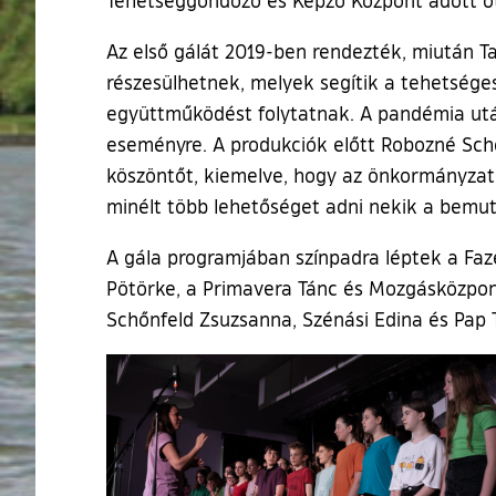
Az első gálát 2019-ben rendezték, miután 
részesülhetnek, melyek segítik a tehetsége
együttműködést folytatnak. A pandémia után 
eseményre. A produkciók előtt Robozné Sch
köszöntőt, kiemelve, hogy az önkormányzat s
minélt több lehetőséget adni nekik a bemut
A gála programjában színpadra léptek a Fazek
Pötörke, a Primavera Tánc és Mozgásközpon
Schőnfeld Zsuzsanna, Szénási Edina és Pap Ti
Ugrás a galéria utánra