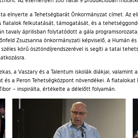
Tata elnyerte a Tehetségbarát Önkormányzat címet. Az 
s fiatalok felkutatását, támogatását, és a tehetséggon
tavaly áprilisban folytatódott a gála programsorozata, 
őnfeld Zsuzsanna önkormányzati képviselő, a Humán és 
zéles körű ösztöndíjrendszerével is segíti a tatai tehet
atkozásra.
as, a Vaszary és a Talentum iskolák diákjai, valamint a 
t és a Peron Tehetségközpont növendékei. A fiatalokat
bor – inspirálta, értékelte a délelőtt folyamán.