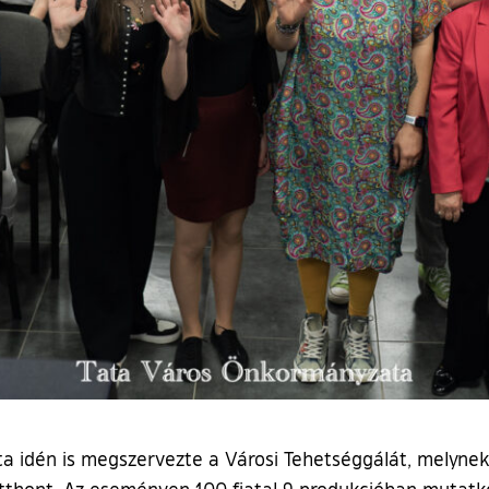
idén is megszervezte a Városi Tehetséggálát, melynek
hont. Az eseményen 100 fiatal 9 produkcióban mutatkozo