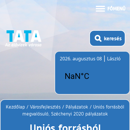
FŐMENÜ
keresés
2026. augusztus 08
László
Időjárás
Kezdőlap
/
Városfejlesztés
/
Pályázatok
/
Uniós forrásból
megvalósuló, Széchenyi 2020 pályázatok
Uniós forrásból