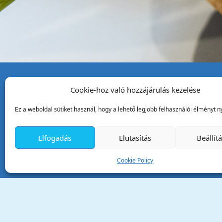
Cookie-hoz való hozzájárulás kezelése
Tata Város Önkormány
Ez a weboldal sütiket használ, hogy a lehető legjobb felhasználói élményt ny
2890 Tata, Kossuth tér 1.
Telefon:
+36 34 / 588 600
Elfogadás
Elutasítás
Beállít
Fax:
+36 34 / 587 078
Email:
ph@tata.hu
Cookie Policy
(külső hivatkozás)