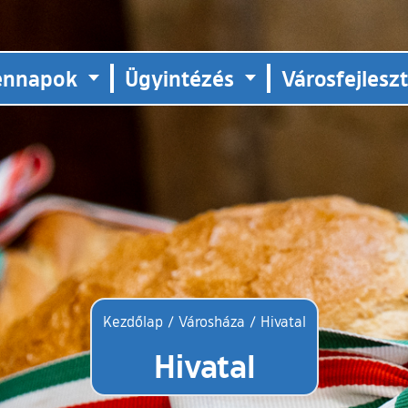
ennapok
Ügyintézés
Városfejlesz
Kezdőlap
/
Városháza
/
Hivatal
Hivatal