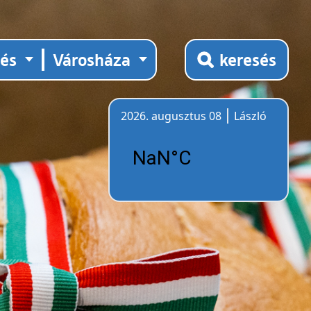
tés
Városháza
keresés
2026. augusztus 08
László
Időjárás