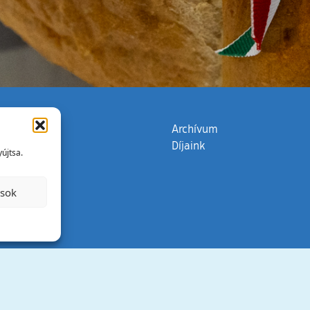
zata
(külső hivatkozás)
Archívum
Díjaink
újtsa.
ások
Minden jog 