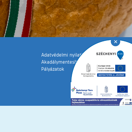
✕
Adatvédelmi nyilatkozat
Akadálymentesítési nyilatkozat
Pályázatok
fenntartva © 2006 – 2026 Tata Város