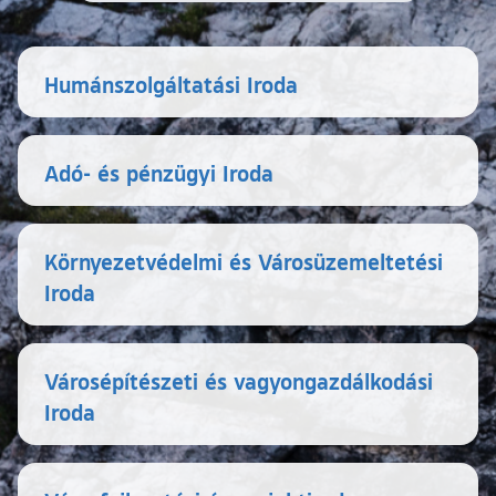
Humánszolgáltatási Iroda
Adó- és pénzügyi Iroda
Környezetvédelmi és Városüzemeltetési
Iroda
Városépítészeti és vagyongazdálkodási
Iroda