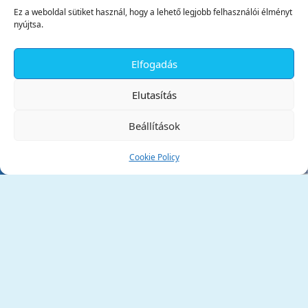
Ez a weboldal sütiket használ, hogy a lehető legjobb felhasználói élményt
nyújtsa.
Elfogadás
✕
Elutasítás
Beállítások
Cookie Policy
Tata Város Önkormányzata
2890 Tata, Kossuth tér 1.
Telefon:
+36 34 / 588 600
Fax:
+36 34 / 587 078
Email:
ph@tata.hu
(külső hivatkozás)
Archívum
Díjaink
Adatvédelmi nyilatkozat