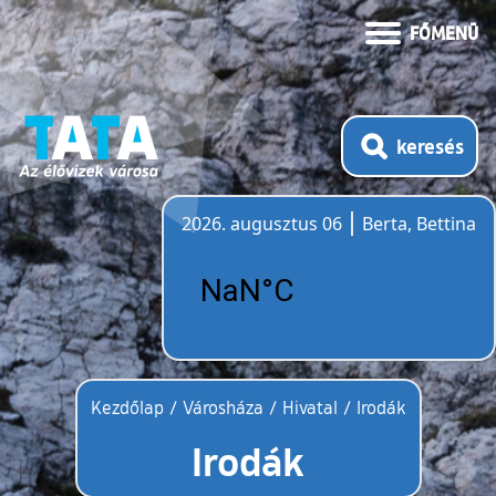
FŐMENÜ
keresés
2026. augusztus 06
Berta, Bettina
Időjárás
Kezdőlap
/
Városháza
/
Hivatal
/
Irodák
Irodák