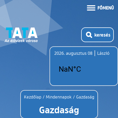
FŐMENÜ
keresés
2026. augusztus 08
László
Időjárás
Kezdőlap
/
Mindennapok
/
Gazdaság
Gazdaság