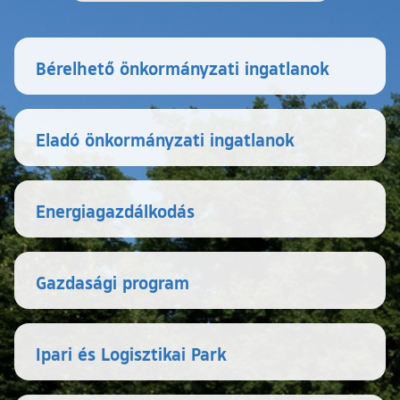
Bérelhető önkormányzati ingatlanok
Eladó önkormányzati ingatlanok
Energiagazdálkodás
Gazdasági program
Ipari és Logisztikai Park