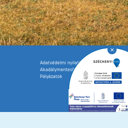
✕
Adatvédelmi nyilatkozat
Akadálymentesítési nyilatkozat
Pályázatok
fenntartva © 2006 – 2026 Tata Város