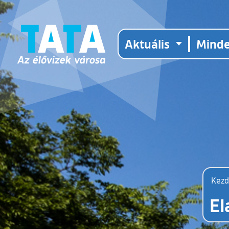
Aktuális
Mind
Kez
El