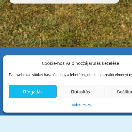
Cookie-hoz való hozzájárulás kezelése
Tata Város Önkormány
Ez a weboldal sütiket használ, hogy a lehető legjobb felhasználói élményt ny
2890 Tata, Kossuth tér 1.
Telefon:
+36 34 / 588 600
Elfogadás
Elutasítás
Beállít
Fax:
+36 34 / 587 078
Email:
ph@tata.hu
Cookie Policy