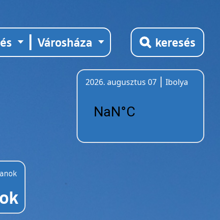
tés
Városháza
keresés
2026. augusztus 07
Ibolya
Időjárás
lanok
nok