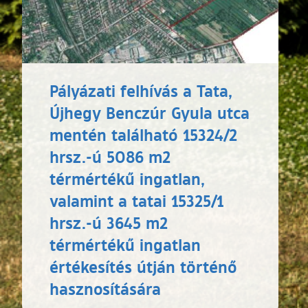
Pályázati felhívás a Tata,
Újhegy Benczúr Gyula utca
mentén található 15324/2
hrsz.-ú 5086 m2
térmértékű ingatlan,
valamint a tatai 15325/1
hrsz.-ú 3645 m2
térmértékű ingatlan
értékesítés útján történő
hasznosítására