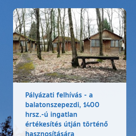
Pályázati felhívás - a
balatonszepezdi, 1400
hrsz.-ú ingatlan
értékesítés útján történő
hasznosítására