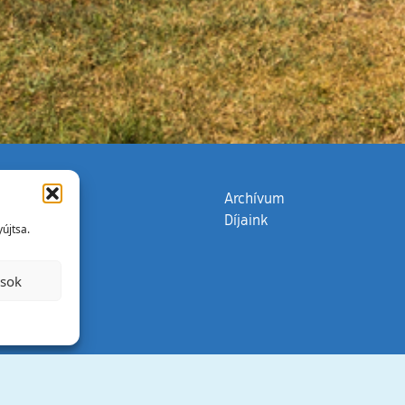
zata
(külső hivatkozás)
Archívum
Díjaink
újtsa.
ások
Minden jog 