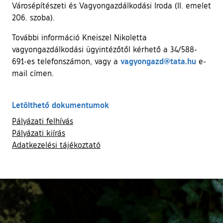
Városépítészeti és Vagyongazdálkodási Iroda (II. emelet
206. szoba).
További információ Kneiszel Nikoletta
vagyongazdálkodási ügyintézőtől kérhető a 34/588-
vagyongazd@tata.hu
691-es telefonszámon, vagy a
e-
mail címen.
Letölthető dokumentumok
Pályázati felhívás
Pályázati kiírás
Adatkezelési tájékoztató