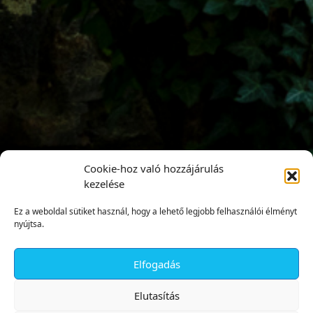
Cookie-hoz való hozzájárulás
kezelése
Ez a weboldal sütiket használ, hogy a lehető legjobb felhasználói élményt
nyújtsa.
Elfogadás
✕
Elutasítás