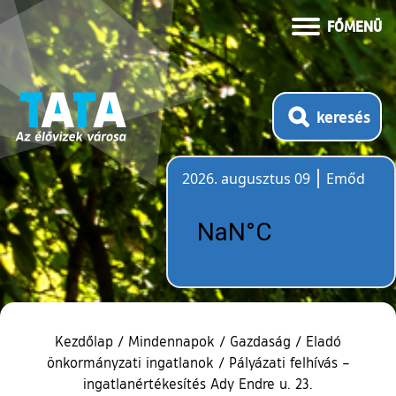
FŐMENÜ
keresés
2026. augusztus 09
Emőd
Időjárás
Kezdőlap
/
Mindennapok
/
Gazdaság
/
Eladó
önkormányzati ingatlanok
/
Pályázati felhívás –
ingatlanértékesítés Ady Endre u. 23.