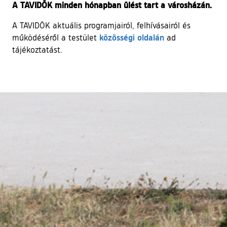
A TAVIDÖK minden hónapban ülést tart a városházán.
A TAVIDÖK aktuális programjairól, felhívásairól és
(külső hivatkozás
közösségi oldalán
működéséről a testület
ad
tájékoztatást.