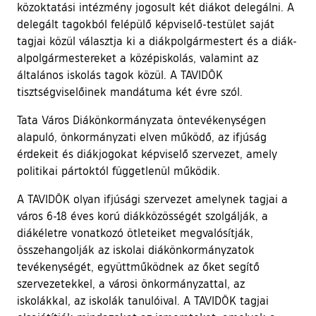
közoktatási intézmény jogosult két diákot delegálni. A
delegált tagokból felépülő képviselő-testület saját
tagjai közül választja ki a diákpolgármestert és a diák-
alpolgármestereket a középiskolás, valamint az
általános iskolás tagok közül. A TAVIDÖK
tisztségviselőinek mandátuma két évre szól.
Tata Város Diákönkormányzata öntevékenységen
alapuló, önkormányzati elven működő, az ifjúság
érdekeit és diákjogokat képviselő szervezet, amely
politikai pártoktól függetlenül működik.
A TAVIDÖK olyan ifjúsági szervezet amelynek tagjai a
város 6-18 éves korú diákközösségét szolgálják, a
diákéletre vonatkozó ötleteiket megvalósítják,
összehangolják az iskolai diákönkormányzatok
tevékenységét, együttműködnek az őket segítő
szervezetekkel, a városi önkormányzattal, az
iskolákkal, az iskolák tanulóival. A TAVIDÖK tagjai