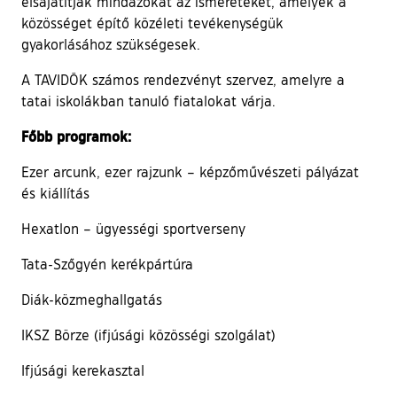
elsajátítják mindazokat az ismereteket, amelyek a
közösséget építő közéleti tevékenységük
gyakorlásához szükségesek.
A TAVIDÖK számos rendezvényt szervez, amelyre a
tatai iskolákban tanuló fiatalokat várja.
Főbb programok:
Ezer arcunk, ezer rajzunk – képzőművészeti pályázat
és kiállítás
Hexatlon – ügyességi sportverseny
Tata-Szőgyén kerékpártúra
Diák-közmeghallgatás
IKSZ Börze (ifjúsági közösségi szolgálat)
Ifjúsági kerekasztal