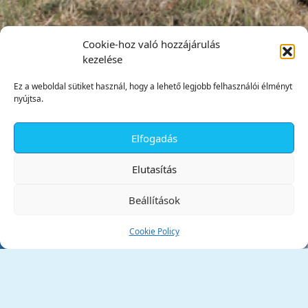
Cookie-hoz való hozzájárulás
kezelése
Ez a weboldal sütiket használ, hogy a lehető legjobb felhasználói élményt
nyújtsa.
Elfogadás
✕
Elutasítás
Beállítások
Cookie Policy
Tata Város Önkormányzata
2890 Tata, Kossuth tér 1.
Telefon:
+36 34 / 588 600
Fax:
+36 34 / 587 078