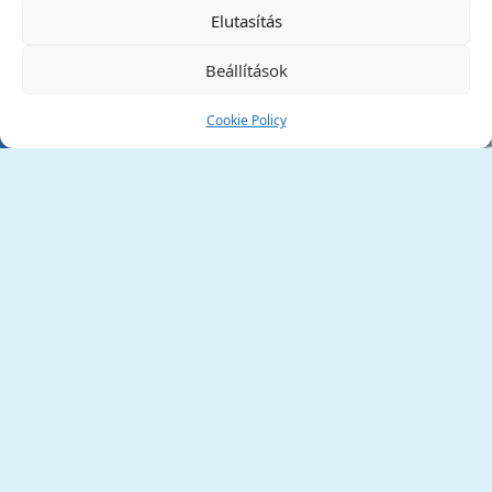
✕
Elutasítás
Beállítások
Cookie Policy
Tata Város Önkormányzata
2890 Tata, Kossuth tér 1.
Telefon:
+36 34 / 588 600
Fax:
+36 34 / 587 078
Email:
ph@tata.hu
(külső hivatkozás)
Archívum
Díjaink
Adatvédelmi nyilatkozat
Akadálymentesítési nyilatkozat
Pályázatok
(külső hivatkozás)