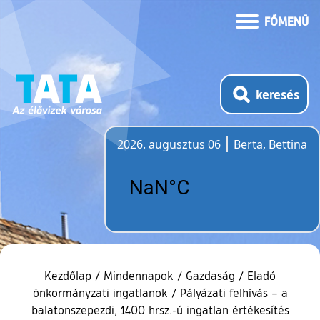
FŐMENÜ
keresés
2026. augusztus 06
Berta, Bettina
Időjárás
Kezdőlap
/
Mindennapok
/
Gazdaság
/
Eladó
önkormányzati ingatlanok
/
Pályázati felhívás – a
balatonszepezdi, 1400 hrsz.-ú ingatlan értékesítés