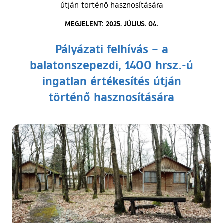
útján történő hasznosítására
MEGJELENT: 2025. JÚLIUS. 04.
Pályázati felhívás – a
balatonszepezdi, 1400 hrsz.-ú
ingatlan értékesítés útján
történő hasznosítására