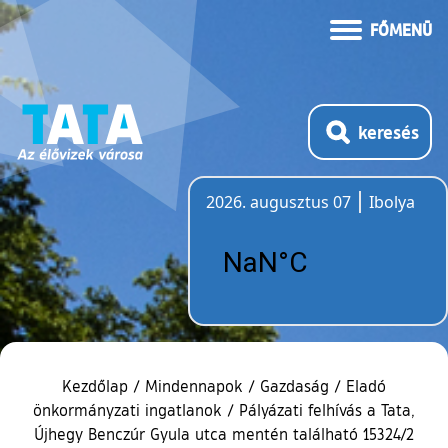
FŐMENÜ
keresés
2026. augusztus 07
Ibolya
Időjárás
Kezdőlap
/
Mindennapok
/
Gazdaság
/
Eladó
önkormányzati ingatlanok
/
Pályázati felhívás a Tata,
Újhegy Benczúr Gyula utca mentén található 15324/2