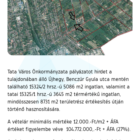
Tata Város Önkormányzata pályázatot hirdet a
tulajdonában álló Újhegy, Benczúr Gyula utca mentén
található 15324/2 hrsz.-ú 5086 m2 ingatlan, valamint a
tatai 15325/1 hrsz.-ú 3645 m2 térmértékű ingatlan,
mindösszesen 8731 m2 területrész értékesítés útján
történő hasznosítására.
A vételár minimális mértéke 12.000.-Ft/m2 + ÁFA
értéket figyelembe véve 104.772.000,.-Ft + ÁFA (27%).