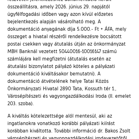
összeállításra, amely 2026. június 29. napjától
ügyfélfogadási időben vagy azon kívül előzetes
bejelentkezés alapján vásárolható meg. A
dokumentáció anyagának díja 5.000.- Ft + ÁFA, mely
összeget a hivatal részéről rendelkezésre bocsátott
postai csekken vagy átutalás útján az önkormányzat
MBH Banknál vezetett 50440016-10016147 számú
számlájára kell megfizetni (átutalás esetén az
átutalási bizonylatot pályázó köteles a pályázati
dokumentáció kiváltásakor bemutatni). A
dokumentáció átvételének helye Tatai Közös
Önkormányzati Hivatal 2890 Tata, Kossuth tér 1.,
Városépítészeti és vagyongazdálkodási Iroda (II. emelet
203. szoba).
A kiváltás kötelezettsége alól mentesül, aki az
ingatlanokra vonatkozó korábbi pályázati kiírást
korábban kiváltotta. További információ dr. Bakos Zsolt
városépítészeti és vagyongazdálkodási irodavezetőtől