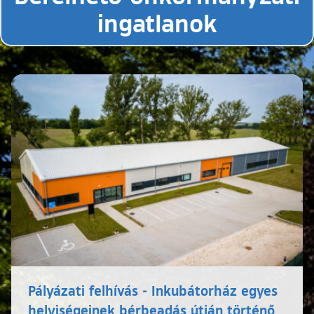
ingatlanok
Pályázati felhívás - Inkubátorház egyes
helyiségeinek bérbeadás útján történő