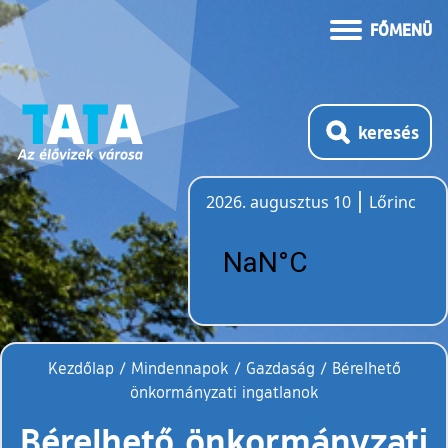
FŐMENÜ
keresés
2026. augusztus 10
Lőrinc
Időjárás
Kezdőlap
/
Mindennapok
/
Gazdaság
/
Bérelhető
önkormányzati ingatlanok
Bérelhető önkormányzati