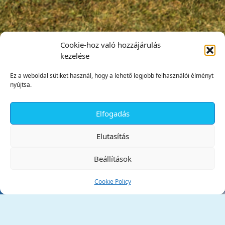
Cookie-hoz való hozzájárulás
kezelése
Ez a weboldal sütiket használ, hogy a lehető legjobb felhasználói élményt
nyújtsa.
Elfogadás
✕
Elutasítás
Beállítások
Cookie Policy
Tata Város Önkormányzata
2890 Tata, Kossuth tér 1.
Telefon:
+36 34 / 588 600