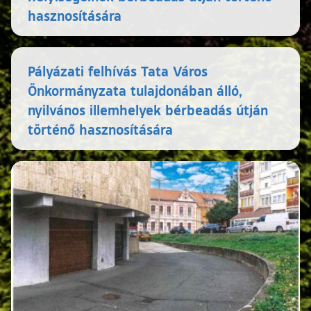
hasznosítására
Pályázati felhívás Tata Város
Önkormányzata tulajdonában álló,
nyilvános illemhelyek bérbeadás útján
történő hasznosítására