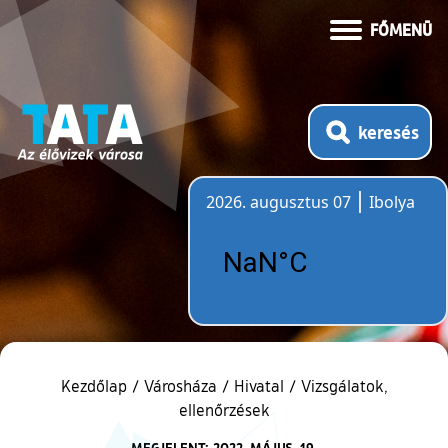
FŐMENÜ
keresés
2026. augusztus 07
Ibolya
Időjárás
Kezdőlap
/
Városháza
/
Hivatal
/
Vizsgálatok,
ellenőrzések
MEGJELENT: 2022. MÁJUS. 19.