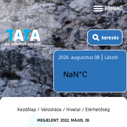
FŐMENÜ
keresés
2026. augusztus 08
László
Időjárás
Kezdőlap
/
Városháza
/
Hivatal
/
Elérhetőség
MEGJELENT: 2022. MÁJUS. 19.