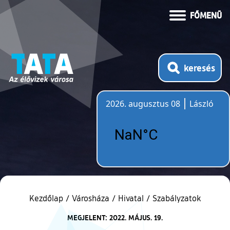
FŐMENÜ
keresés
2026. augusztus 08
László
Időjárás
Kezdőlap
/
Városháza
/
Hivatal
/
Szabályzatok
MEGJELENT: 2022. MÁJUS. 19.