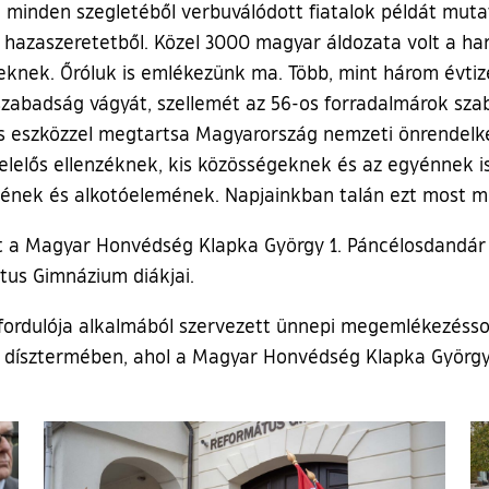
 minden szegletéből verbuválódott fiatalok példát muta
s hazaszeretetből. Közel 3000 magyar áldozata volt a h
knek. Őróluk is emlékezünk ma. Több, mint három évtize
zabadság vágyát, szellemét az 56-os forradalmárok szab
és eszközzel megtartsa Magyarország nemzeti önrendelk
lelős ellenzéknek, kis közösségeknek és az egyénnek is
jének és alkotóelemének. Napjainkban talán ezt most m
t a Magyar Honvédség Klapka György 1. Páncélosdandár Z
tus Gimnázium diákjai.
fordulója alkalmából szervezett ünnepi megemlékezéss
ház dísztermében, ahol a Magyar Honvédség Klapka Györg