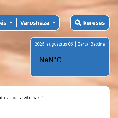
tés
Városháza
keresés
2026. augusztus 06
Berta, Bettina
Időjárás
attuk meg a világnak…”