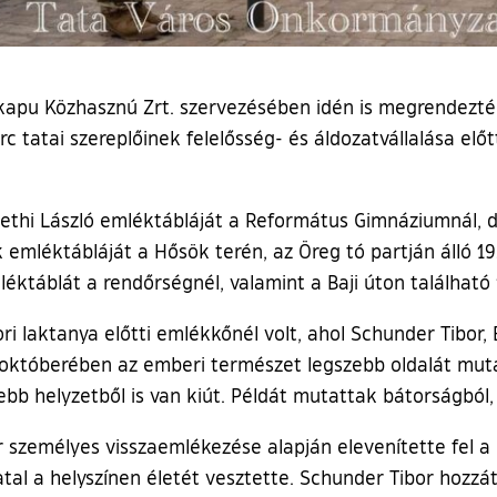
kapu Közhasznú Zrt. szervezésében idén is megrendezté
 tatai szereplőinek felelősség- és áldozatvállalása elő
émethi László emléktábláját a Református Gimnáziumnál, 
emléktábláját a Hősök terén, az Öreg tó partján álló 19
éktáblát a rendőrségnél, valamint a Baji úton található
ori laktanya előtti emlékkőnél volt, ahol Schunder Tibo
 októberében az emberi természet legszebb oldalát mut
b helyzetből is van kiút. Példát mutattak bátorságból, 
 személyes visszaemlékezése alapján elevenítette fel a b
tal a helyszínen életét vesztette. Schunder Tibor hozzá