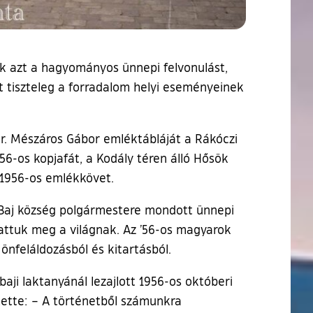
k azt a hagyományos ünnepi felvonulást,
tt tiszteleg a forradalom helyi eseményeinek
dr. Mészáros Gábor emléktábláját a Rákóczi
56-os kopjafát, a Kodály téren álló Hősök
 1956-os emlékkövet.
r, Baj község polgármestere mondott ünnepi
attuk meg a világnak. Az ’56-os magyarok
önfeláldozásból és kitartásból.
aji laktanyánál lezajlott 1956-os októberi
tette: – A történetből számunkra