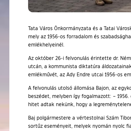
Tata Város Önkormányzata és a Tatai Város
mely az 1956-os forradalom és szabadságharc
emlékhelyeinél.
Az október 26-i felvonulás érintette dr. N
utcán, a kommunista diktatúra áldozatainak 
emlékművét, az Ady Endre utcai 1956-os eml
A felvonulás utolsó állomása Bajon, az egyk
beszédet, melyben így fogalmazott: – 1956.
hitet adtak nekünk, hogy a legreményteleneb
Baj polgármestere a vértestolnai Szám Tibor
sortűz eseményeit, melyek nyomán nyolc fia