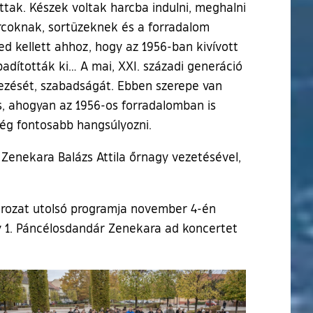
ttak. Készek voltak harcba indulni, meghalni
arcoknak, sortüzeknek és a forradalom
d kellett ahhoz, hogy az 1956-ban kivívott
adították ki… A mai, XXI. századi generáció
ezését, szabadságát. Ebben szerepe van
, ahogyan az 1956-os forradalomban is
ég fontosabb hangsúlyozni.
enekara Balázs Attila őrnagy vezetésével,
orozat utolsó programja november 4-én
y 1. Páncélosdandár Zenekara ad koncertet