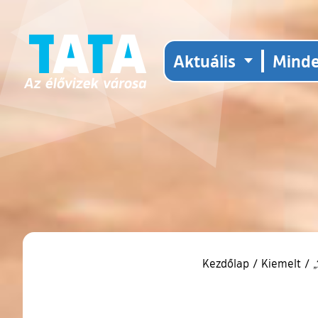
Aktuális
Mind
Kezdőlap
/
Kiemelt
/