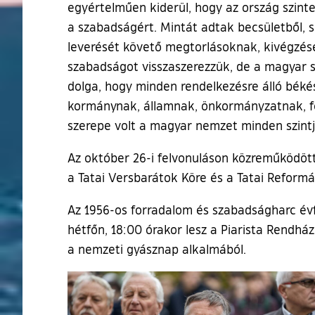
egyértelműen kiderül, hogy az ország szinte
a szabadságért. Mintát adtak becsületből, 
leverését követő megtorlásoknak, kivégzése
szabadságot visszaszerezzük, de a magyar s
dolga, hogy minden rendelkezésre álló bék
kormánynak, államnak, önkormányzatnak, fe
szerepe volt a magyar nemzet minden szint
Az október 26-i felvonuláson közreműködöt
a Tatai Versbarátok Köre és a Tatai Reformá
Az 1956-os forradalom és szabadságharc év
hétfőn, 18:00 órakor lesz a Piarista Rend
a nemzeti gyásznap alkalmából.
Ugrás a galéria utánra