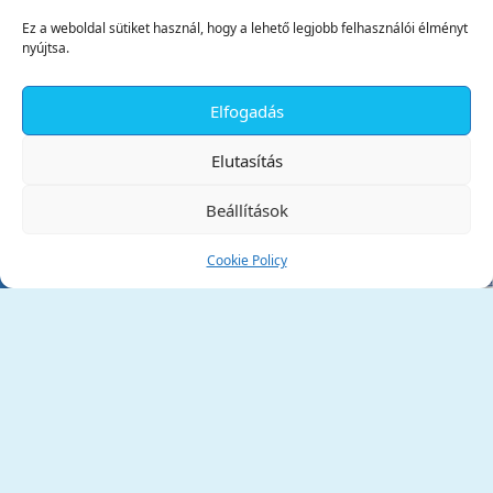
Ez a weboldal sütiket használ, hogy a lehető legjobb felhasználói élményt
nyújtsa.
Elfogadás
✕
Elutasítás
Beállítások
Cookie Policy
Tata Város Önkormányzata
2890 Tata, Kossuth tér 1.
Telefon:
+36 34 / 588 600
Fax:
+36 34 / 587 078
Email:
ph@tata.hu
(külső hivatkozás)
Archívum
Díjaink
Adatvédelmi nyilatkozat