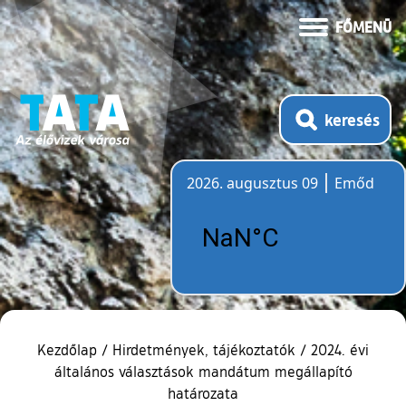
FŐMENÜ
keresés
2026. augusztus 09
Emőd
Időjárás
Kezdőlap
/
Hirdetmények, tájékoztatók
/
2024. évi
általános választások mandátum megállapító
határozata