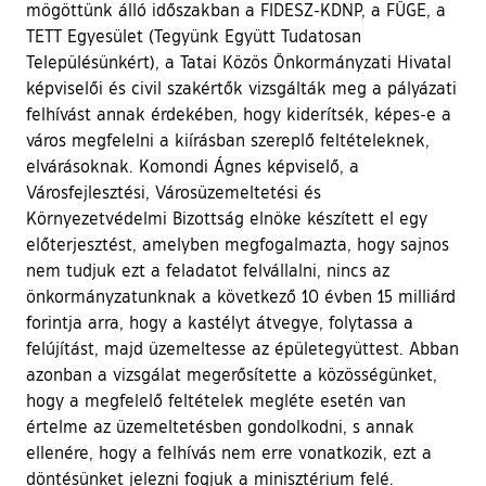
mögöttünk álló időszakban a FIDESZ-KDNP, a FÜGE, a
TETT Egyesület (Tegyünk Együtt Tudatosan
Településünkért), a Tatai Közös Önkormányzati Hivatal
képviselői és civil szakértők vizsgálták meg a pályázati
felhívást annak érdekében, hogy kiderítsék, képes-e a
város megfelelni a kiírásban szereplő feltételeknek,
elvárásoknak. Komondi Ágnes képviselő, a
Városfejlesztési, Városüzemeltetési és
Környezetvédelmi Bizottság elnöke készített el egy
előterjesztést, amelyben megfogalmazta, hogy sajnos
nem tudjuk ezt a feladatot felvállalni, nincs az
önkormányzatunknak a következő 10 évben 15 milliárd
forintja arra, hogy a kastélyt átvegye, folytassa a
felújítást, majd üzemeltesse az épületegyüttest. Abban
azonban a vizsgálat megerősítette a közösségünket,
hogy a megfelelő feltételek megléte esetén van
értelme az üzemeltetésben gondolkodni, s annak
ellenére, hogy a felhívás nem erre vonatkozik, ezt a
döntésünket jelezni fogjuk a minisztérium felé.