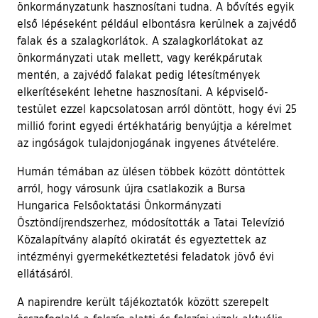
önkormányzatunk hasznosítani tudna. A bővítés egyik
első lépéseként például elbontásra kerülnek a zajvédő
falak és a szalagkorlátok. A szalagkorlátokat az
önkormányzati utak mellett, vagy kerékpárutak
mentén, a zajvédő falakat pedig létesítmények
elkerítéseként lehetne hasznosítani. A képviselő-
testület ezzel kapcsolatosan arról döntött, hogy évi 25
millió forint egyedi értékhatárig benyújtja a kérelmet
az ingóságok tulajdonjogának ingyenes átvételére.
Humán témában az ülésen többek között döntöttek
arról, hogy városunk újra csatlakozik a Bursa
Hungarica Felsőoktatási Önkormányzati
Ösztöndíjrendszerhez, módosították a Tatai Televízió
Közalapítvány alapító okiratát és egyeztettek az
intézményi gyermekétkeztetési feladatok jövő évi
ellátásáról.
A napirendre került tájékoztatók között szerepelt