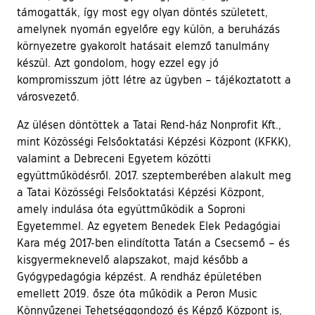
támogatták, így most egy olyan döntés született,
amelynek nyomán egyelőre egy külön, a beruházás
környezetre gyakorolt hatásait elemző tanulmány
készül. Azt gondolom, hogy ezzel egy jó
kompromisszum jött létre az ügyben – tájékoztatott a
városvezető.
Az ülésen döntöttek a Tatai Rend-ház Nonprofit Kft.,
mint Közösségi Felsőoktatási Képzési Központ (KFKK),
valamint a Debreceni Egyetem közötti
együttműködésről. 2017. szeptemberében alakult meg
a Tatai Közösségi Felsőoktatási Képzési Központ,
amely indulása óta együttműködik a Soproni
Egyetemmel. Az egyetem Benedek Elek Pedagógiai
Kara még 2017-ben elindította Tatán a Csecsemő – és
kisgyermeknevelő alapszakot, majd később a
Gyógypedagógia képzést. A rendház épületében
emellett 2019. ősze óta működik a Peron Music
Könnyűzenei Tehetséggondozó és Képző Központ is,