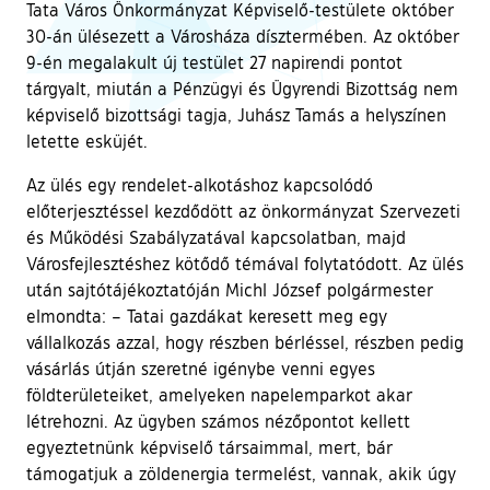
Tata Város Önkormányzat Képviselő-testülete október
30-án ülésezett a Városháza dísztermében. Az október
9-én megalakult új testület 27 napirendi pontot
tárgyalt, miután a Pénzügyi és Ügyrendi Bizottság nem
képviselő bizottsági tagja, Juhász Tamás a helyszínen
letette esküjét.
Az ülés egy rendelet-alkotáshoz kapcsolódó
előterjesztéssel kezdődött az önkormányzat Szervezeti
és Működési Szabályzatával kapcsolatban, majd
Városfejlesztéshez kötődő témával folytatódott. Az ülés
után sajtótájékoztatóján Michl József polgármester
elmondta: – Tatai gazdákat keresett meg egy
vállalkozás azzal, hogy részben bérléssel, részben pedig
vásárlás útján szeretné igénybe venni egyes
földterületeiket, amelyeken napelemparkot akar
létrehozni. Az ügyben számos nézőpontot kellett
egyeztetnünk képviselő társaimmal, mert, bár
támogatjuk a zöldenergia termelést, vannak, akik úgy