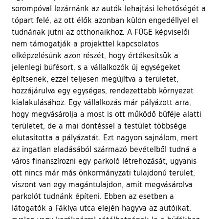
sorompóval lezárnánk az autók lehajtási lehetőségét a
tópart felé, az ott élők azonban külön engedéllyel el
tudnának jutni az otthonaikhoz. A FÜGE képviselői
nem támogatják a projekttel kapcsolatos
elképzelésünk azon részét, hogy értékesítsük a
jelenlegi büfésort, s a vállalkozók új egységeket
építsenek, ezzel teljesen megújítva a területet,
hozzájárulva egy egységes, rendezettebb környezet
kialakulásához. Egy vállalkozás már pályázott arra,
hogy megvásárolja a most is ott működő büféje alatti
területet, de a mai döntéssel a testület többsége
elutasította a pályázatát. Ezt nagyon sajnálom, mert
az ingatlan eladásából származó bevételből tudná a
város finanszírozni egy parkoló létrehozását, ugyanis
ott nincs már más önkormányzati tulajdonú terület,
viszont van egy magántulajdon, amit megvásárolva
parkolót tudnánk építeni. Ebben az esetben a
látogatók a Fáklya utca elején hagyva az autóikat,