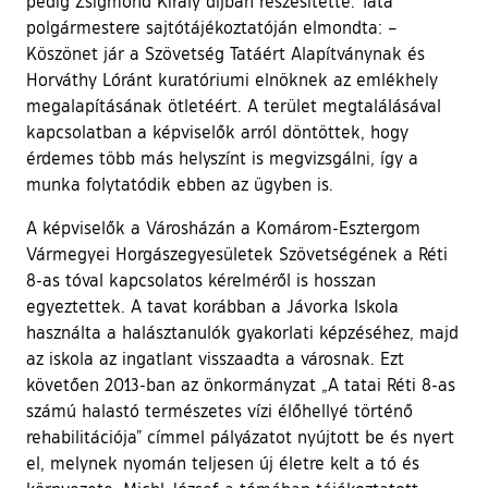
pedig Zsigmond Király díjban részesítette. Tata
polgármestere sajtótájékoztatóján elmondta: –
Köszönet jár a Szövetség Tatáért Alapítványnak és
Horváthy Lóránt kuratóriumi elnöknek az emlékhely
megalapításának ötletéért. A terület megtalálásával
kapcsolatban a képviselők arról döntöttek, hogy
érdemes több más helyszínt is megvizsgálni, így a
munka folytatódik ebben az ügyben is.
A képviselők a Városházán a Komárom-Esztergom
Vármegyei Horgászegyesületek Szövetségének a Réti
8-as tóval kapcsolatos kérelméről is hosszan
egyeztettek. A tavat korábban a Jávorka Iskola
használta a halásztanulók gyakorlati képzéséhez, majd
az iskola az ingatlant visszaadta a városnak. Ezt
követően 2013-ban az önkormányzat „A tatai Réti 8-as
számú halastó természetes vízi élőhellyé történő
rehabilitációja” címmel pályázatot nyújtott be és nyert
el, melynek nyomán teljesen új életre kelt a tó és