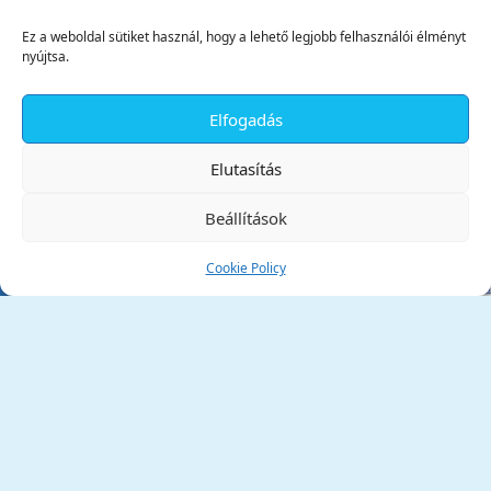
Ez a weboldal sütiket használ, hogy a lehető legjobb felhasználói élményt
nyújtsa.
Elfogadás
✕
Elutasítás
Beállítások
Cookie Policy
Tata Város Önkormányzata
2890 Tata, Kossuth tér 1.
Telefon:
+36 34 / 588 600
Fax:
+36 34 / 587 078
Email:
ph@tata.hu
(külső hivatkozás)
Archívum
Díjaink
Adatvédelmi nyilatkozat