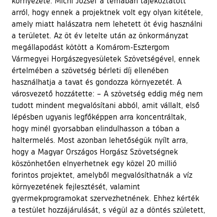
környezete. Michl József a témában tájékoztatott
arról, hogy ennek a projektnek volt egy olyan kitétele,
amely miatt halászatra nem lehetett öt évig használni
a területet. Az öt év letelte után az önkormányzat
megállapodást kötött a Komárom-Esztergom
Vármegyei Horgászegyesületek Szövetségével, ennek
értelmében a szövetség bérleti díj ellenében
használhatja a tavat és gondozza környezetét. A
városvezető hozzátette: – A szövetség eddig még nem
tudott mindent megvalósítani abból, amit vállalt, első
lépésben ugyanis legfőképpen arra koncentráltak,
hogy minél gyorsabban elindulhasson a tóban a
haltermelés. Most azonban lehetőségük nyílt arra,
hogy a Magyar Országos Horgász Szövetségnek
köszönhetően elnyerhetnek egy közel 20 millió
forintos projektet, amelyből megvalósíthatnák a víz
környezetének fejlesztését, valamint
gyermekprogramokat szervezhetnének. Ehhez kérték
a testület hozzájárulását, s végül az a döntés született,