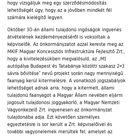
hogy vizsgáljuk meg egy szerződésmódosítás
lehetőségét úgy, hogy az a jövőben mindkét fél
számára kielégítő legyen.
Október 30-án állami tulajdonú ingóságok ingyenes
átvételének kezdeményezéséről is voksoltak a
képviselők. Az önkormányzatot azzal kereste meg az
MKIF Magyar Koncessziós Infrastruktúra Fejlesztő Zrt.,
hogy a kivitelezésükben megvalósuló, az „M1
autópálya Budapest és Tatabánya közötti szakasz 2×3
sávra bővítése” nevű projekt során nagy mennyiségű
faanyag kerül kitermelésre. A vonatkozó jogszabályok
lehetőséget adnak arra, hogy a kitermelt, állami
tulajdonú faanyagot a Magyar Állam nevében eljárni
jogosult tulajdonosi joggyakorló, a Magyar Nemzeti
Vagyonkezelő Zrt. ingyenesen az önkormányzat
tulajdonába adja. Ezt követően személyes
egyeztetésre is sor került a Zrt. képviselőivel és
további vagyonelemek merültek fel, amelyet az