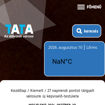
FŐMENÜ
keresés
2026. augusztus 10
Lőrinc
Időjárás
Kezdőlap
/
Kiemelt
/
27 napirendi pontot tárgyalt
városunk új képviselő-testülete
MEGJELENT: 2024. OKTÓBER. 30.