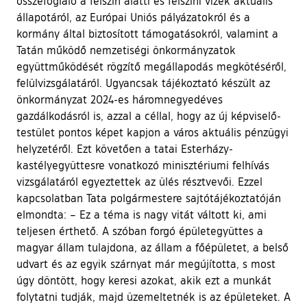
összefoglaló a felszín alatti és felszíni vizek aktuális
állapotáról, az Európai Uniós pályázatokról és a
kormány által biztosított támogatásokról, valamint a
Tatán működő nemzetiségi önkormányzatok
együttműködését rögzítő megállapodás megkötéséről,
felülvizsgálatáról. Ugyancsak tájékoztató készült az
önkormányzat 2024-es háromnegyedéves
gazdálkodásról is, azzal a céllal, hogy az új képviselő-
testület pontos képet kapjon a város aktuális pénzügyi
helyzetéről. Ezt követően a tatai Esterházy-
kastélyegyüttesre vonatkozó minisztériumi felhívás
vizsgálatáról egyeztettek az ülés résztvevői. Ezzel
kapcsolatban Tata polgármestere sajtótájékoztatóján
elmondta: – Ez a téma is nagy vitát váltott ki, ami
teljesen érthető. A szóban forgó épületegyüttes a
magyar állam tulajdona, az állam a főépületet, a belső
udvart és az egyik szárnyat már megújította, s most
úgy döntött, hogy keresi azokat, akik ezt a munkát
folytatni tudják, majd üzemeltetnék is az épületeket. A