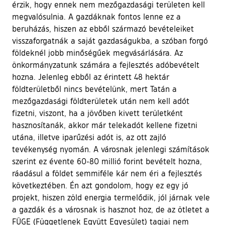
érzik, hogy ennek nem mezőgazdasági területen kell
megvalósulnia. A gazdáknak fontos lenne ez a
beruházás, hiszen az ebből származó bevételeiket
visszaforgatnák a saját gazdaságukba, a szóban forgó
földeknél jobb minőségűek megvásárlására. Az
önkormányzatunk számára a fejlesztés adóbevételt
hozna. Jelenleg ebből az érintett 48 hektár
földterületből nincs bevételünk, mert Tatán a
mezőgazdasági földterületek után nem kell adót
fizetni, viszont, ha a jövőben kivett területként
hasznosítanák, akkor már telekadót kellene fizetni
utána, illetve iparűzési adót is, az ott zajló
tevékenység nyomán. A városnak jelenlegi számítások
szerint ez évente 60-80 millió forint bevételt hozna,
ráadásul a földet semmiféle kár nem éri a fejlesztés
következtében. Én azt gondolom, hogy ez egy jó
projekt, hiszen zöld energia termelődik, jól járnak vele
a gazdák és a városnak is hasznot hoz, de az ötletet a
FÜGE (Függetlenek Együtt Egyesület) tagjai nem