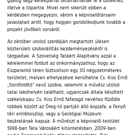
gyalog vagy kerékpárral sétálhatnának le a büfékhez,
illetve a tópartra. Mivel nem sikerült ebben a
kérdésben megegyezni, várom a képviselőtársaim
javaslatait arról, hogy hogyan gondolkodjunk tovább a
projekt jövőbeli sorsáról.
Az október utolsó szerdáján megtartott ülésen
közterületi szoborállítás kezdeményezéséről is
tárgyaltak. A Szövetség Tatáért Alapítvány azzal a
kérelemmel fordult az önkormányzathoz, hogy az
Eszperantó téren biztosítson egy 30 négyzetméteres
területet, melyen elhelyezésre kerülhetne Cs. Kiss Ernő
„Sorsfordító” nevű szobra, valamint a művész utolsó
tatai lakóhelyén található, ugyancsak általa készített
székelykapu. Cs. Kiss Ernő fafaragó nevéhez fűződik
többek között az Öreg-tó partján álló kopjafa, a Fenyő
téri emlékoszlop, vagy a Geológiai Múzeum
bejáratának kapuja. A művészt a képviselő-testület
1998-ban Tata Városáért kitüntetésben, 2009-ben