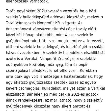
ellenőrzések várhatóak.
Tatán egyébként 2021 tavaszán vezették be a házi
szelektív hulladékgyűjtő edények kiosztását, melyet a
Tatai Városgazda Nonprofit Kft. végzett. Az
önkormányzat városüzemeltetési cége tavaly előtt
közel két hónap alatt több, mint 4 ezer szelektív
gyűjtőedényt adott át, ezzel megteremtve a tervezett,
otthoni szelektív hulladékgyűjtés lehetőségét a családi
házas övezetekben. A szelektív hulladékok elszállítását
azóta is a Vertikál Nonprofit Zrt. végzi, a szelektív
edényekben kizárólag műanyag, fém és papír
csomagolási hulladékot lehet elhelyezni. Korábban
erre csak úgy volt lehetősége a háztartásoknak, hogy
egy átlátszó gyűjtőzsákba szedték össze az egyéb
kevert csomagolási hulladékot, melyet aztán a Vertikál
elszállított. Bár jelenleg még csak a 2021-es adatok
állnak rendelkezésre, az már látható, hogy a szelektív
gyűjtőedények kiosztása nagy sikert aratott és