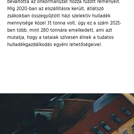
beváltotta az önkormányzat hozzá fűzött reményeit.
Míg 2020-ban az elszállításra került, átlátszó
zsákokban összegyűjtött házi szelektív hulladék
mennyisége közel 31 tonna volt, úgy ez a szám 2021-
ben több, mint 280 tonnára emelkedett, ami azt
mutatja, hogy a tataiak szívesen élnek a tudatos
hulladékgazdálkodás egyéni lehetőségeivel.