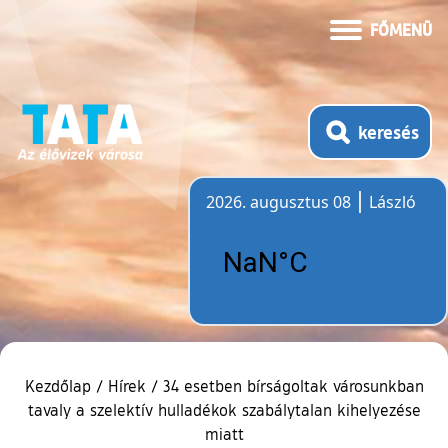
FŐMENÜ
keresés
2026. augusztus 08
László
Időjárás
Kezdőlap
/
Hírek
/
34 esetben bírságoltak városunkban
tavaly a szelektív hulladékok szabálytalan kihelyezése
miatt