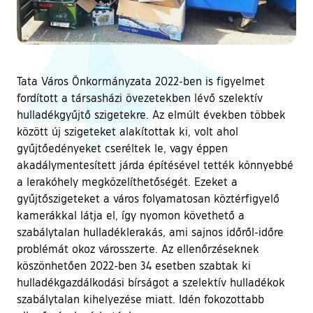
Tata Város Önkormányzata 2022-ben is figyelmet
fordított a társasházi övezetekben lévő szelektív
hulladékgyűjtő szigetekre. Az elmúlt években többek
között új szigeteket alakítottak ki, volt ahol
gyűjtőedényeket cseréltek le, vagy éppen
akadálymentesített járda építésével tették könnyebbé
a lerakóhely megközelíthetőségét. Ezeket a
gyűjtőszigeteket a város folyamatosan köztérfigyelő
kamerákkal látja el, így nyomon követhető a
szabálytalan hulladéklerakás, ami sajnos időről-időre
problémát okoz városszerte. Az ellenőrzéseknek
köszönhetően 2022-ben 34 esetben szabtak ki
hulladékgazdálkodási bírságot a szelektív hulladékok
szabálytalan kihelyezése miatt. Idén fokozottabb