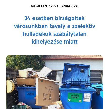
MEGJELENT: 2023. JANUÁR. 24.
34 esetben bírságoltak
városunkban tavaly a szelektív
hulladékok szabálytalan
kihelyezése miatt