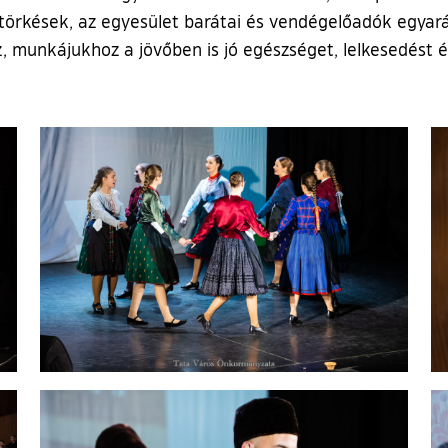
ötörkések, az egyesület barátai és vendégelőadók egyará
 munkájukhoz a jövőben is jó egészséget, lelkesedést é