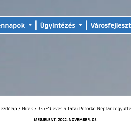
ennapok
Ügyintézés
Városfejlesz
Kezdőlap
/
Hírek
/
35 (+1) éves a tatai Pötörke Néptáncegyütt
MEGJELENT: 2022. NOVEMBER. 05.