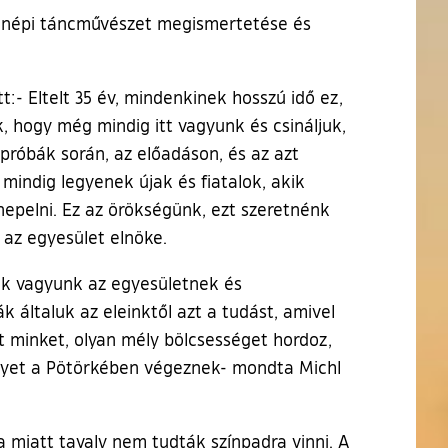
ar népi táncművészet megismertetése és
- Eltelt 35 év, mindenkinek hosszú idő ez,
, hogy még mindig itt vagyunk és csináljuk,
próbák során, az előadáson, és az azt
 mindig legyenek újak és fiatalok, akik
nnepelni. Ez az örökségünk, ezt szeretnénk
az egyesület elnöke.
ak vagyunk az egyesületnek és
általuk az eleinktől azt a tudást, amivel
 minket, olyan mély bölcsességet hordoz,
elyet a Pötörkében végeznek- mondta Michl
 miatt tavaly nem tudták színpadra vinni. A