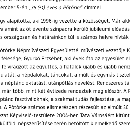
vember 5-én „
35 (+1) éves a Pötörke
” címmel.
y alapította, aki 1996-ig vezette a közösséget. Már akko
valamint az öt évente színpadra kerülő jubileumi előa
rszágosan és határainkon túl is számos helyre hívták 
ötörke Népművészeti Egyesületté, művészeti vezetője Kelt
felesége, Gyurkó Erzsébet, aki évek óta az egyesület eln
elvirágzott az együttes, a fiatalok újabb és újabb ne
latát, a népdalokat, táncokat, a múlt és egymás tisztel
a néptánc oktatást, utánpótlás nevelést. Rendszeres tá
t már több, mint két évtizede rendeztek meg először. A
ptánc fesztiváloknak, a szakmai tudás fejlesztése, a m
. A Pötörke számos elismerésben részesült az elmúlt 36
zat Képviselő-testülete 2004-ben Tata Városáért kitünt
külföldi népszerűsítése terén betöltött kiemelkedő szer