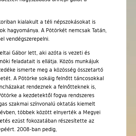
riban kialakult a téli népszokásokat is
dások hagyománya. A Pötörkét nemcsak Tatán,
el vendégszerepelni.
ai Gábor lett, aki azóta is vezeti és
öki feladatait is ellátja. Közös munkájuk
mzedéke ismerte meg a közösség összetartó
etét. A Pötörke sokáig felnőtt táncosokkal
ncházakat rendeznek a felnőtteknek is,
 Pötörke a kezdetektől fogva rendszeres
agas szakmai színvonalú oktatás kiemelt
 évben, többek között elnyerték a Megyei
etés ezüst fokozatában részesítette az
epéért. 2008-ban pedig,