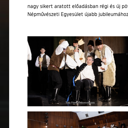
nagy sikert aratott előadásban régi és új p
Népművészeti Egyesület újabb jubileumához,
Ugrás a galéria utánra