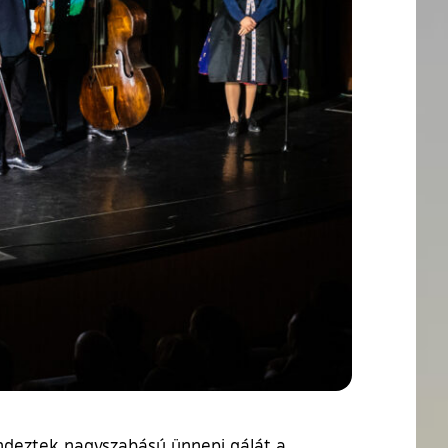
endeztek nagyszabású ünnepi gálát a