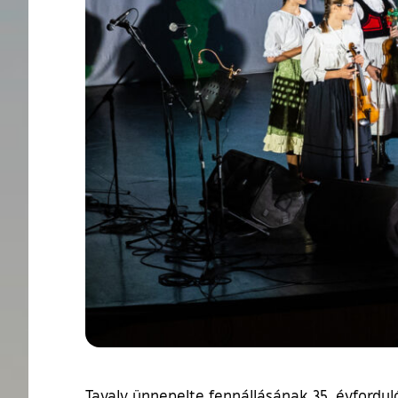
Tavaly ünnepelte fennállásának 35. évfordu