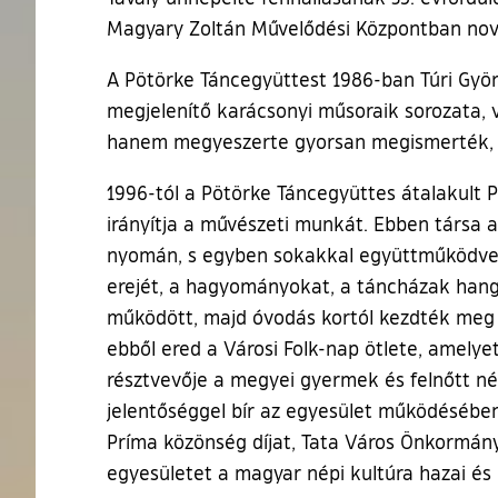
Magyary Zoltán Művelődési Központban no
A Pötörke Táncegyüttest 1986-ban Túri Györg
megjelenítő karácsonyi műsoraik sorozata, 
hanem megyeszerte gyorsan megismerték, s o
1996-tól a Pötörke Táncegyüttes átalakult P
irányítja a művészeti munkát. Ebben társa a 
nyomán, s egyben sokakkal együttműködve f
erejét, a hagyományokat, a táncházak hangu
működött, majd óvodás kortól kezdték meg 
ebből ered a Városi Folk-nap ötlete, amelye
résztvevője a megyei gyermek és felnőtt né
jelentőséggel bír az egyesület működésében
Príma közönség díjat, Tata Város Önkormány
egyesületet a magyar népi kultúra hazai és 