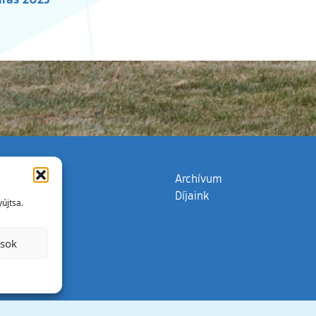
zata
(külső hivatkozás)
Archívum
Díjaink
újtsa.
ások