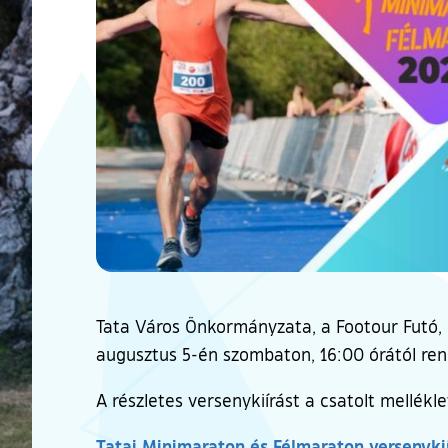
Tata Város Önkormányzata, a Footour Futó, 
augusztus 5-én szombaton, 16:00 órától rend
A részletes versenykiírást a csatolt mellékl
Tatai Minimaraton és Félmaraton versenyki