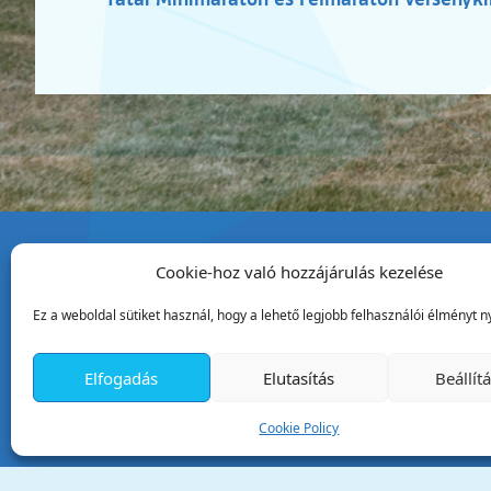
Cookie-hoz való hozzájárulás kezelése
Tata Város Önkormány
Ez a weboldal sütiket használ, hogy a lehető legjobb felhasználói élményt ny
2890 Tata, Kossuth tér 1.
Telefon:
+36 34 / 588 600
Elfogadás
Elutasítás
Beállít
Fax:
+36 34 / 587 078
Email:
ph@tata.hu
Cookie Policy