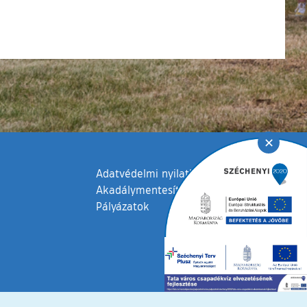
✕
Adatvédelmi nyilatkozat
Akadálymentesítési nyilatkozat
Pályázatok