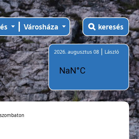
tés
Városháza
keresés
2026. augusztus 08
László
Időjárás
, szombaton