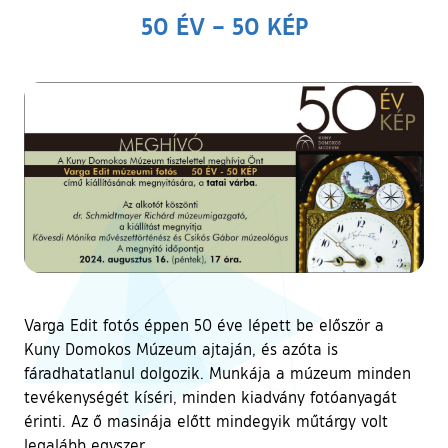
50 ÉV – 50 KÉP
Varga Edit fotós éppen 50 éve lépett be először a
Kuny Domokos Múzeum ajtaján, és azóta is
fáradhatatlanul dolgozik. Munkája a múzeum minden
tevékenységét kíséri, minden kiadvány fotóanyagát
érinti. Az ő masinája előtt mindegyik műtárgy volt
legalább egyszer.