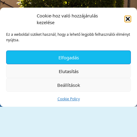
Cookie-hoz való hozzájárulás
kezelése
Ez a weboldal sütiket használ, hogy a lehető legjobb felhasználói élményt
nyújtsa.
Elfogadás
✕
Elutasítás
Beállítások
Cookie Policy
Tata Város Önkormányzata
2890 Tata, Kossuth tér 1.
Telefon:
+36 34 / 588 600
Fax:
+36 34 / 587 078