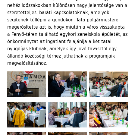
nehéz időszakokban különösen nagy jelentősége van a
szeretetteljes, baráti kapcsolatoknak, amelyek
segítenek túllépni a gondokon. Tata polgármestere
megerősítette azt is, hogy miután a város visszakapta
a Fenyő-téren található egykori zeneiskola épületét, az
önkormányzat az ingatlant felajánlja a két tatai
nyugdíjas klubnak, amelyek így jövő tavasztól egy
állandó közösségi térhez juthatnak a programjaik
megvalósításához.
Ugrás a galéria utánra