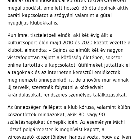
ahol az ottani idősklubbal kötöttek testvérszervezeti
megállapodást, emellett hosszú idő óta ápolnak aktív
baráti kapcsolatot a szőgyéni valamint a gútai
nyugdíjas klubokkal is.
Kun Imre, tiszteletbeli elnök, aki két évig állt a
kultúrcsoport élén majd 2010 és 2020 között vezette a
klubot, elmondta: – Sajnos az elmúlt két év nagyon
visszafogottan zajlott a közösség életében, sokszor
online tartották a kapcsolatot, útifilmeket juttattak el
a tagoknak és az interneten keresztül emlékeztek
meg nemzeti ünnepeinkről is, de a jövőre már vannak
új terveik, szeretnék folytatni a közkedvelt
kirándulásokat, rendszeres személyes találkozásokat.
Az ünnepségen fellépett a klub kórusa, valamint külön
köszöntötték mindazokat, akik 80. vagy 90.
születésnapjukat ünneplik idén. Az eseményre Michl
József polgármester is meghívást kapott, a
városvezető köszöntőjében hangsúlyozta, hogy az ilyen