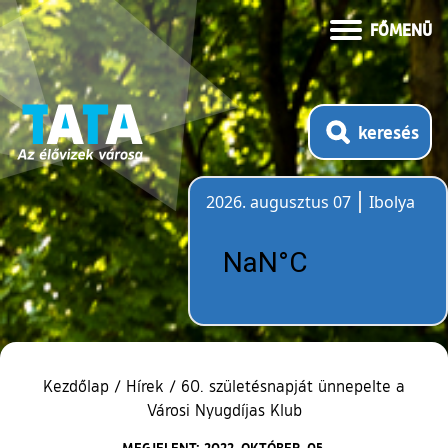
FŐMENÜ
keresés
2026. augusztus 07
Ibolya
Időjárás
Kezdőlap
/
Hírek
/
60. születésnapját ünnepelte a
Városi Nyugdíjas Klub
MEGJELENT: 2022. OKTÓBER. 05.