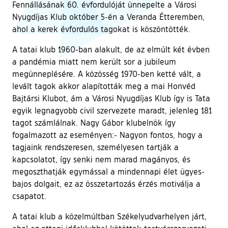
Fennállásának 60. évfordulóját ünnepelte a Városi
Nyugdíjas Klub október 5-én a Veranda Étteremben,
ahol a kerek évfordulós tagokat is köszöntötték.
A tatai klub 1960-ban alakult, de az elmúlt két évben
a pandémia miatt nem került sor a jubileum
megünneplésére. A közösség 1970-ben ketté vált, a
levált tagok akkor alapították meg a mai Honvéd
Bajtársi Klubot, ám a Városi Nyugdíjas Klub így is Tata
egyik legnagyobb civil szervezete maradt, jelenleg 181
tagot számlálnak. Nagy Gábor klubelnök így
fogalmazott az eseményen:- Nagyon fontos, hogy a
tagjaink rendszeresen, személyesen tartják a
kapcsolatot, így senki nem marad magányos, és
megoszthatják egymással a mindennapi élet ügyes-
bajos dolgait, ez az összetartozás érzés motiválja a
csapatot.
A tatai klub a közelmúltban Székelyudvarhelyen járt,