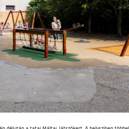
n délután a tatai Máltai Játszókert. A helyszínen több