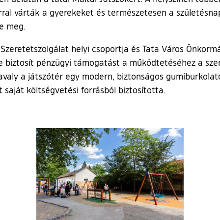
árral várták a gyerekeket és természetesen a születésna
te meg.
 Szeretetszolgálat helyi csoportja és Tata Város Önkorm
 biztosít pénzügyi támogatást a működtetéséhez a szere
valy a játszótér egy modern, biztonságos gumiburkolat
 saját költségvetési forrásból biztosította.