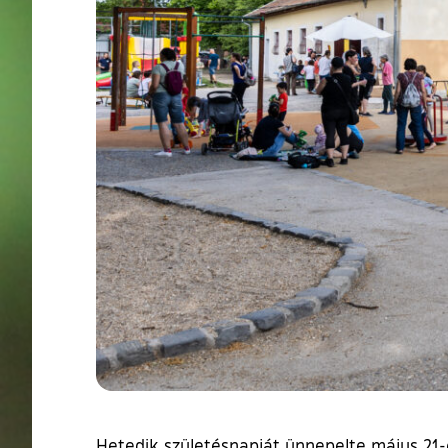
Hetedik születésnapját ünnepelte május 21-é