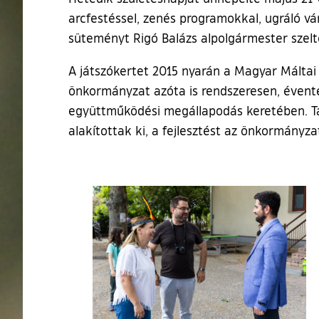
arcfestéssel, zenés programokkal, ugráló v
süteményt Rigó Balázs alpolgármester szel
A játszókertet 2015 nyarán a Magyar Máltai
önkormányzat azóta is rendszeresen, évente
együttműködési megállapodás keretében. Ta
alakítottak ki, a fejlesztést az önkormányzat
Ugrás a galéria utánra