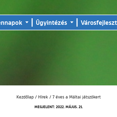
ennapok
Ügyintézés
Városfejlesz
Kezdőlap
/
Hírek
/
7 éves a Máltai játszókert
MEGJELENT: 2022. MÁJUS. 21.