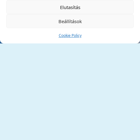
✕
Elutasítás
Beállítások
Cookie Policy
Tata Város Önkormányzata
2890 Tata, Kossuth tér 1.
Telefon:
+36 34 / 588 600
Fax:
+36 34 / 587 078
Email:
ph@tata.hu
(külső hivatkozás)
Archívum
Díjaink
Adatvédelmi nyilatkozat
Akadálymentesítési nyilatkozat
Pályázatok