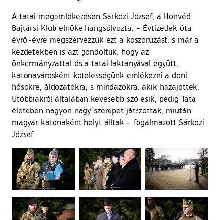
A tatai megemlékezésen Sárközi József, a Honvéd
Bajtársi Klub elnöke hangsúlyozta: – Évtizedek óta
évről-évre megszervezzük ezt a koszorúzást, s már a
kezdetekben is azt gondoltuk, hogy az
önkormányzattal és a tatai laktanyával együtt,
katonavárosként kötelességünk emlékezni a doni
hősökre, áldozatokra, s mindazokra, akik hazajöttek.
Utóbbiakról általában kevesebb szó esik, pedig Tata
életében nagyon nagy szerepet játszottak, miután
magyar katonaként helyt álltak – fogalmazott Sárközi
József.
Ugrás a galéria utánra