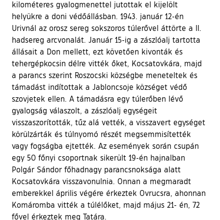
kilométeres gyalogmenettel jutottak el kijelölt
helyükre a doni védőállásban. 1943. január 12-én
Urivnál az orosz sereg sokszoros túlerővel áttörte a II.
hadsereg arcvonalát. Január 15-ig a zászlóalj tartotta
állásait a Don mellett, ezt követően kivonták és
tehergépkocsin délre vitték őket, Kocsatovkára, majd
a parancs szerint Roszocski községbe meneteltek és
támadást indítottak a Jabloncsoje községet védő
szovjetek ellen. A támadásra egy túlerőben lévő
gyalogság válaszolt, a zászlóalj egységeit
visszaszorították, tűz alá vették, a visszavert egységet
körülzárták és túlnyomó részét megsemmisítették
vagy fogságba ejtették. Az események során csupán
egy 50 főnyi csoportnak sikerült 19-én hajnalban
Polgár Sándor főhadnagy parancsnoksága alatt
Kocsatovkára visszavonulnia. Onnan a megmaradt
emberekkel április végére érkeztek Ovrucsra, ahonnan
Komáromba vitték a túlélőket, majd május 21- én, 72
fővel érkeztek meg Tatára.