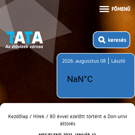
FŐMENÜ
keresés
2026. augusztus 08
László
Időjárás
Kezdőlap
/
Hírek
/
80 évvel ezelőtt történt a Don-urivi
áttörés
MEGJELENT: 2023. JANUÁR. 12.