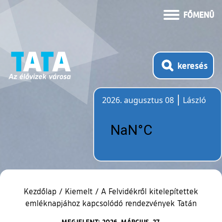
FŐMENÜ
keresés
2026. augusztus 08
László
Időjárás
Kezdőlap
/
Kiemelt
/
A Felvidékről kitelepítettek
emléknapjához kapcsolódó rendezvények Tatán
MEGJELENT: 2026. MÁRCIUS. 27.