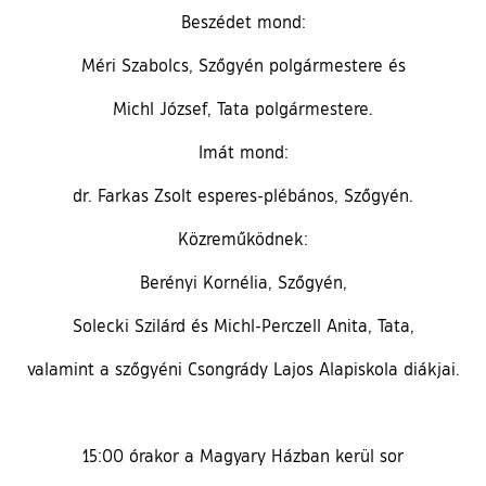
Beszédet mond:
Méri Szabolcs, Szőgyén polgármestere és
Michl József, Tata polgármestere.
Imát mond:
dr. Farkas Zsolt esperes-plébános, Szőgyén.
Közreműködnek:
Berényi Kornélia, Szőgyén,
Solecki Szilárd és Michl-Perczell Anita, Tata,
valamint a szőgyéni Csongrády Lajos Alapiskola diákjai.
15:00 órakor a Magyary Házban kerül sor