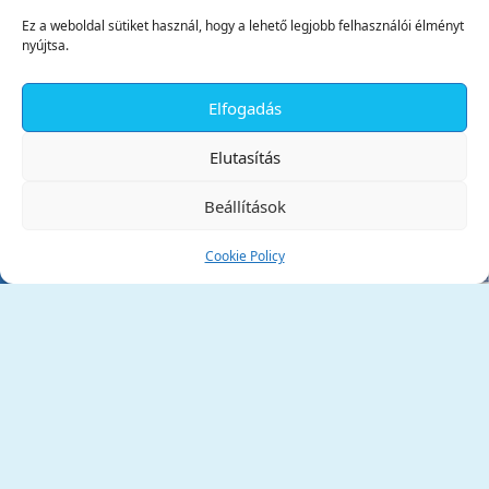
Ez a weboldal sütiket használ, hogy a lehető legjobb felhasználói élményt
nyújtsa.
Elfogadás
✕
Elutasítás
Beállítások
Cookie Policy
Tata Város Önkormányzata
2890 Tata, Kossuth tér 1.
Telefon:
+36 34 / 588 600
Fax:
+36 34 / 587 078
Email:
ph@tata.hu
(külső hivatkozás)
Archívum
Díjaink
Adatvédelmi nyilatkozat