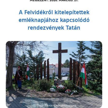
A Felvidékről kitelepítettek
emléknapjához kapcsolódó
rendezvények Tatán