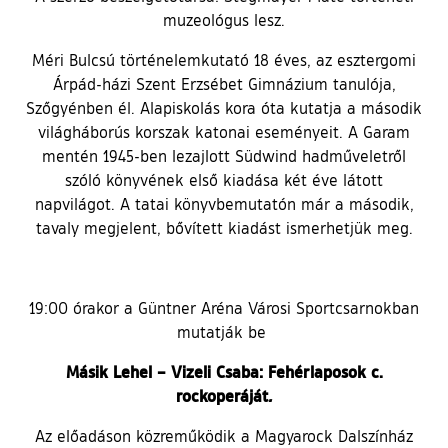
muzeológus lesz.
Méri Bulcsú történelemkutató 18 éves, az esztergomi
Árpád-házi Szent Erzsébet Gimnázium tanulója,
Szőgyénben él. Alapiskolás kora óta kutatja a második
világháborús korszak katonai eseményeit. A Garam
mentén 1945-ben lezajlott Südwind hadműveletről
szóló könyvének első kiadása két éve látott
napvilágot. A tatai könyvbemutatón már a második,
tavaly megjelent, bővített kiadást ismerhetjük meg.
19:00 órakor a Güntner Aréna Városi Sportcsarnokban
mutatják be
Másik Lehel – Vizeli Csaba: Fehérlaposok c.
rockoperáját
.
Az előadáson közreműködik a Magyarock Dalszínház