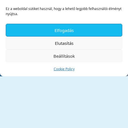
Ez a weboldal sütiket használ, hogy a lehető legjobb felhasználói élményt
nyújtsa.
Elfogadás
✕
Elutasítás
Beállítások
Cookie Policy
Tata Város Önkormányzata
2890 Tata, Kossuth tér 1.
Telefon:
+36 34 / 588 600
Fax:
+36 34 / 587 078
Email:
ph@tata.hu
(külső hivatkozás)
Archívum
Díjaink
Adatvédelmi nyilatkozat