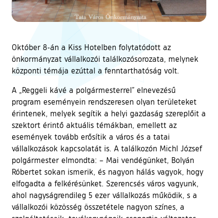
Október 8-án a Kiss Hotelben folytatódott az
önkormányzat vállalkozói találkozósorozata, melynek
központi témája ezúttal a fenntarthatóság volt.
A „Reggeli kávé a polgármesterrel” elnevezésű
program eseményein rendszeresen olyan területeket
érintenek, melyek segítik a helyi gazdaság szereplőit a
szektort érintő aktuális témákban, emellett az
események tovább erősítik a város és a tatai
vállalkozások kapcsolatát is. A találkozón Michl József
polgármester elmondta: – Mai vendégünket, Bolyán
Róbertet sokan ismerik, és nagyon hálás vagyok, hogy
elfogadta a felkérésünket. Szerencsés város vagyunk,
ahol nagyságrendileg 5 ezer vállalkozás működik, s a
vállalkozói közösség összetétele nagyon színes, a