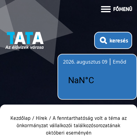
FŐMENÜ
keresés
2026. augusztus 09
Emőd
Időjárás
Kezdőlap
/
Hírek
/
A fenntarthatóság volt a téma az
önkormányzat vállalkozói találkozósorozatának
októberi eseményén