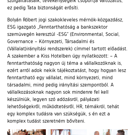
szolgáltatásaik, tevékenységeik csoportja változatos,
ez pedig Tata biztonságát erősíti.
Bolyán Róbert jogi szakokleveles mérnök-közgazdász,
ESG igazgató „Fenntarthatóság a bankszektor
szemüvegén keresztül -ESG” (Environmental, Social,
Governance – Környezeti, Társadalmi és
(Vállalat)irányítási rendszerek) címmel tartott előadást.
A szakember a Kiss Hotelben úgy nyilatkozott: – A
fenntarthatóság nagyon új téma a vállalkozóknak is,
ezért arról adok nekik tájékoztatást, hogy hogyan lesz
fenntartható egy vállalat, mind környezeti, mind
társadalmi, mind pedig irányítási szempontból. A
vállalkozásoknak nagyon sok mindenre fel kell
készülniük, legyen szó adózásról, pályázati
lehetőségekről, működtetésről, HR, témákról, tehát
egy komplex tudásra van szükségük, s én ezt a
komplex tudást szeretném bővíteni.
Ugrás a galéria utánra