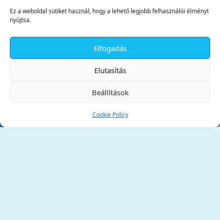
Ez a weboldal sütiket használ, hogy a lehető legjobb felhasználói élményt
nyújtsa.
Elfogadás
✕
Elutasítás
Beállítások
Cookie Policy
Tata Város Önkormányzata
2890 Tata, Kossuth tér 1.
Telefon:
+36 34 / 588 600
Fax:
+36 34 / 587 078
Email:
ph@tata.hu
(külső hivatkozás)
Archívum
Díjaink
Adatvédelmi nyilatkozat