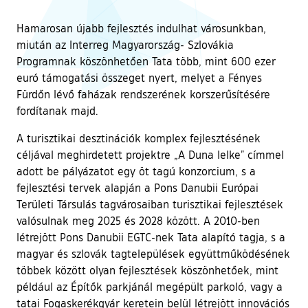
Hamarosan újabb fejlesztés indulhat városunkban,
miután az Interreg Magyarország- Szlovákia
Programnak köszönhetően Tata több, mint 600 ezer
euró támogatási összeget nyert, melyet a Fényes
Fürdőn lévő faházak rendszerének korszerűsítésére
fordítanak majd.
A turisztikai desztinációk komplex fejlesztésének
céljával meghirdetett projektre „A Duna lelke” címmel
adott be pályázatot egy öt tagú konzorcium, s a
fejlesztési tervek alapján a Pons Danubii Európai
Területi Társulás tagvárosaiban turisztikai fejlesztések
valósulnak meg 2025 és 2028 között. A 2010-ben
létrejött Pons Danubii EGTC-nek Tata alapító tagja, s a
magyar és szlovák tagtelepülések együttműködésének
többek között olyan fejlesztések köszönhetőek, mint
például az Építők parkjánál megépült parkoló, vagy a
tatai Fogaskerékgyár keretein belül létrejött innovációs