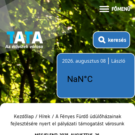
FŐMENÜ
keresés
2026. augusztus 08
László
Időjárás
Kezdőlap
/
Hírek
/
A Fényes Fürdő üdülőházainak
fejlesztésére nyert el pályázati támogatást városunk
MEGJELENT: 2025. AUGUSZTUS. 26.