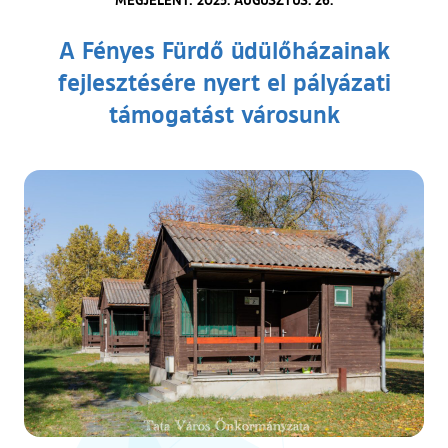
A Fényes Fürdő üdülőházainak
fejlesztésére nyert el pályázati
támogatást városunk