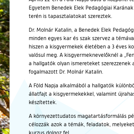
Egyetem Benedek Elek Pedagógiai Karának 
terén is tapasztalatokat szereztek.
Dr. Molnár Katalin, a Benedek Elek Pedagóg
minden egyes kar és szak szervez a témáva
hiszen a kisgyermekek életében a 3 éves ko
valósul meg. A kisgyermeknevelőknél a „Fenn
a hallgatók olyan ismereteket szerezzenek 
fogalmazott Dr. Molnár Katalin.
A Föld Napja alkalmából a hallgatók különb
állatfajt a kisgyermekekkel, valamint újrah
készítettek.
A környezettudatos magatartásformálás péld
célozzák azok a témák, feladatok, melyeket
kurzus dolgoz fel.