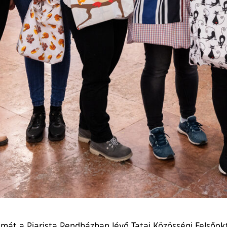
témát a Piarista Rendházban lévő Tatai Közösségi Felsőok