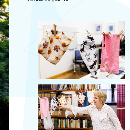
Ugrás a galéria utánra