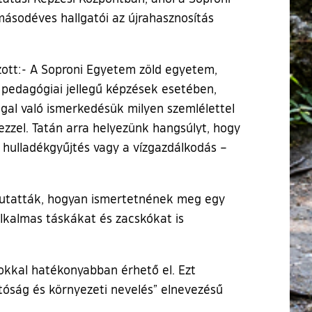
sodéves hallgatói az újrahasznosítás
zott:- A Soproni Egyetem zöld egyetem,
pedagógiai jellegű képzések esetében,
gal való ismerkedésük milyen szemlélettel
ezzel. Tatán arra helyezünk hangsúlyt, hogy
 hulladékgyűjtés vagy a vízgazdálkodás –
emutatták, hogyan ismertetnének meg egy
alkalmas táskákat és zacskókat is
tokkal hatékonyabban érhető el. Ezt
tóság és környezeti nevelés” elnevezésű