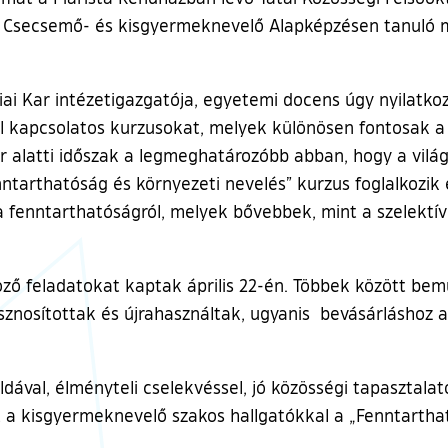
Csecsemő- és kisgyermeknevelő Alapképzésen tanuló má
iai Kar intézetigazgatója, egyetemi docens úgy nyilatko
l kapcsolatos kurzusokat, melyek különösen fontosak a 
r alatti időszak a legmeghatározóbb abban, hogy a világ
tarthatóság és környezeti nevelés” kurzus foglalkozik 
a fenntarthatóságról, melyek bővebbek, mint a szelektív
öző feladatokat kaptak április 22-én. Többek között b
asznosítottak és újrahasználtak, ugyanis bevásárláshoz 
ával, élményteli cselekvéssel, jó közösségi tapasztala
 a kisgyermeknevelő szakos hallgatókkal a „Fenntartha