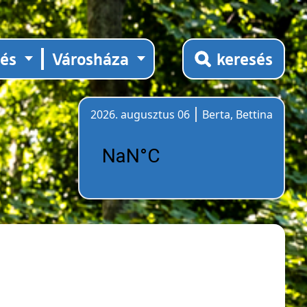
tés
Városháza
keresés
2026. augusztus 06
Berta, Bettina
Időjárás