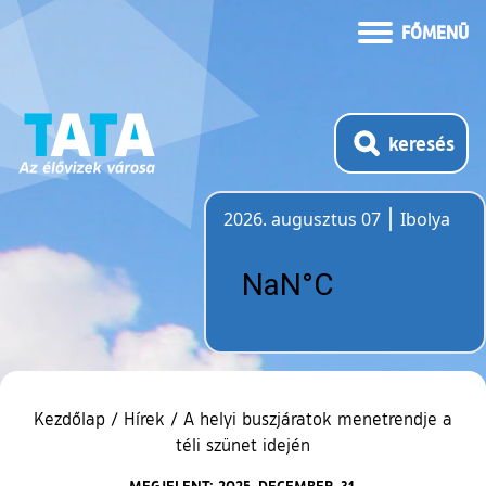
FŐMENÜ
keresés
2026. augusztus 07
Ibolya
Időjárás
Kezdőlap
/
Hírek
/
A helyi buszjáratok menetrendje a
téli szünet idején
MEGJELENT: 2025. DECEMBER. 31.