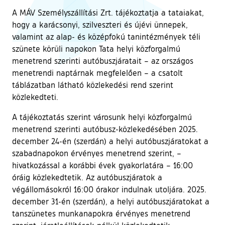
A MÁV Személyszállítási Zrt. tájékoztatja a tataiakat,
hogy a karácsonyi, szilveszteri és újévi ünnepek,
valamint az alap- és középfokú tanintézmények téli
szünete körüli napokon Tata helyi közforgalmú
menetrend szerinti autóbuszjáratait – az országos
menetrendi naptárnak megfelelően – a csatolt
táblázatban látható közlekedési rend szerint
közlekedteti.
A tájékoztatás szerint városunk helyi közforgalmú
menetrend szerinti autóbusz-közlekedésében 2025.
december 24-én (szerdán) a helyi autóbuszjáratokat a
szabadnapokon érvényes menetrend szerint, –
hivatkozással a korábbi évek gyakorlatára – 16:00
óráig közlekedtetik. Az autóbuszjáratok a
végállomásokról 16:00 órakor indulnak utoljára. 2025.
december 31-én (szerdán), a helyi autóbuszjáratokat a
tanszünetes munkanapokra érvényes menetrend