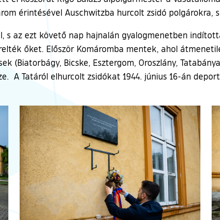
om érintésével Auschwitzba hurcolt zsidó polgárokra, s 
el, s az ezt követő nap hajnalán gyalogmenetben indított
relték őket. Először Komáromba mentek, ahol átmenetile
k (Biatorbágy, Bicske, Esztergom, Oroszlány, Tatabánya, 
. A Tatáról elhurcolt zsidókat 1944. június 16-án depo