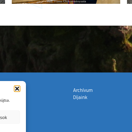
zata
(külső hivatkozás)
Archívum
Díjaink
újtsa.
ások