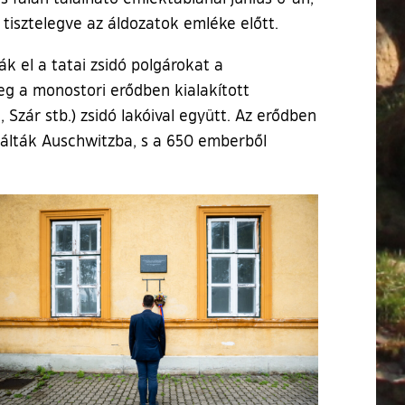
tisztelegve az áldozatok emléke előtt.
ák el a tatai zsidó polgárokat a
g a monostori erődben kialakított
Szár stb.) zsidó lakóival együtt. Az erődben
rtálták Auschwitzba, s a 650 emberből