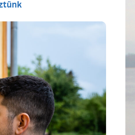
eztünk