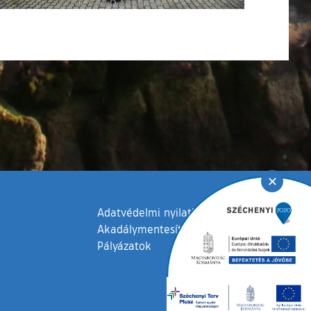
✕
Adatvédelmi nyilatkozat
Akadálymentesítési nyilatkozat
Pályázatok