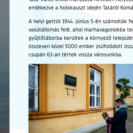
emlékezve a holokauszt idején Tatáról Komár
A helyi gettót 1944. június 5-én számolták f
vasútállomás felé, ahol marhavagonokba te
gyűjtőtáborba kerültek a környező települése
összesen közel 5000 ember zsúfolódott össze
csupán 63-an tértek vissza városunkba.
Ugrás a galéria utánra