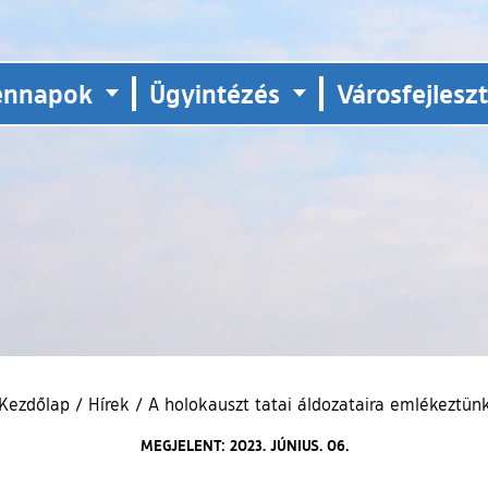
ennapok
Ügyintézés
Városfejlesz
Kezdőlap
/
Hírek
/
A holokauszt tatai áldozataira emlékeztün
MEGJELENT: 2023. JÚNIUS. 06.