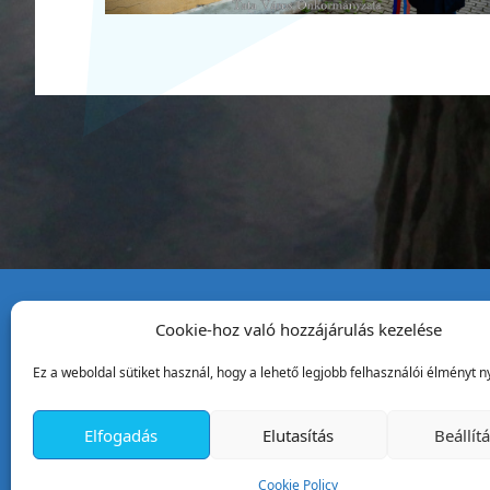
Cookie-hoz való hozzájárulás kezelése
Tata Város Önkormány
Ez a weboldal sütiket használ, hogy a lehető legjobb felhasználói élményt ny
2890 Tata, Kossuth tér 1.
Telefon:
+36 34 / 588 600
Elfogadás
Elutasítás
Beállít
Fax:
+36 34 / 587 078
Email:
ph@tata.hu
Cookie Policy