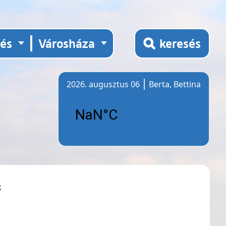
tés
Városháza
keresés
2026. augusztus 06
Berta, Bettina
Időjárás
k