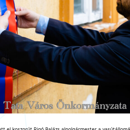
 el koszorút Rigó Balázs alpolgármester a vasútállomás