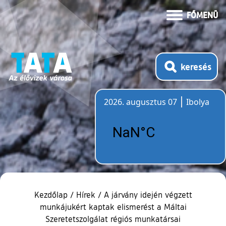
FŐMENÜ
keresés
2026. augusztus 07
Ibolya
Időjárás
Kezdőlap
/
Hírek
/
A járvány idején végzett
munkájukért kaptak elismerést a Máltai
Szeretetszolgálat régiós munkatársai