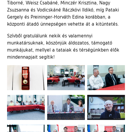
Tiborné, Weisz Csabáné, Minczér Krisztina, Nagy
Zsuzsanna és Vodicskáné Ráczkövi Ildikó, míg Pataki
Gergely és Preininger-Horváth Edina korábban, a
központi átadó ünnepségen vehette át a kitüntetés.
Szívből gratulálunk nekik és valamennyi
munkatársuknak, köszönjük áldozatos, támogató
munkájukat, mellyel a tataiak és térségünkben élők
mindennapjait segítik!
Ugrás a galéria utánra