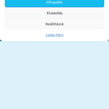
Elfogadás
✕
Elutasítás
Beállítások
Cookie Policy
Tata Város Önkormányzata
2890 Tata, Kossuth tér 1.
Telefon:
+36 34 / 588 600
Fax:
+36 34 / 587 078
Email:
ph@tata.hu
(külső hivatkozás)
Archívum
Díjaink
Adatvédelmi nyilatkozat
Akadálymentesítési nyilatkozat
Pályázatok