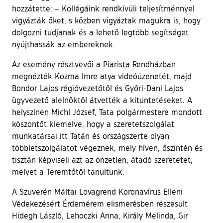
hozzátette: – Kollégáink rendkívüli teljesítménnyel
vigyázták őket, s közben vigyáztak magukra is, hogy
dolgozni tudjanak és a lehető legtöbb segítséget
nyújthassák az embereknek.
Az esemény résztvevői a Piarista Rendházban
megnézték Kozma Imre atya videóüzenetét, majd
Bondor Lajos régióvezetőtől és Győri-Dani Lajos
ügyvezető alelnöktől átvették a kitüntetéseket. A
helyszínen Michl József, Tata polgármestere mondott
köszöntőt kiemelve, hogy a szeretetszolgálat
munkatársai itt Tatán és országszerte olyan
többletszolgálatot végeznek, mely híven, őszintén és
tisztán képviseli azt az önzetlen, átadó szeretetet,
melyet a Teremtőtől tanultunk.
A Szuverén Máltai Lovagrend Koronavírus Elleni
Védekezésért Érdemérem elismerésben részesült
Hidegh László, Lehoczki Anna, Király Melinda, Gir