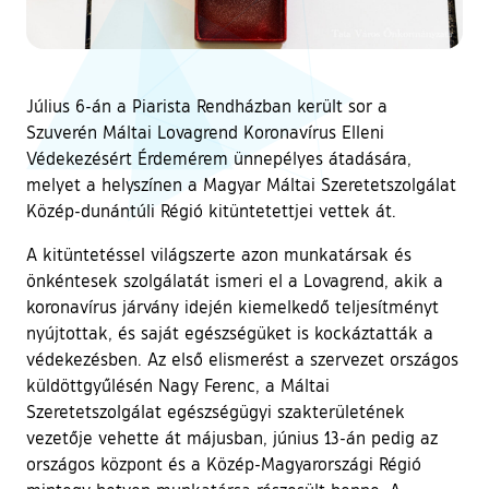
Július 6-án a Piarista Rendházban került sor a
Szuverén Máltai Lovagrend Koronavírus Elleni
Védekezésért Érdemérem ünnepélyes átadására,
melyet a helyszínen a Magyar Máltai Szeretetszolgálat
Közép-dunántúli Régió kitüntetettjei vettek át.
A kitüntetéssel világszerte azon munkatársak és
önkéntesek szolgálatát ismeri el a Lovagrend, akik a
koronavírus járvány idején kiemelkedő teljesítményt
nyújtottak, és saját egészségüket is kockáztatták a
védekezésben. Az első elismerést a szervezet országos
küldöttgyűlésén Nagy Ferenc, a Máltai
Szeretetszolgálat egészségügyi szakterületének
vezetője vehette át májusban, június 13-án pedig az
országos központ és a Közép-Magyarországi Régió