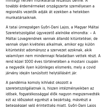
mintegy hetven munkatársa részesült benne. A
további érdemérmeket országszerte személyesen a
regionális vezetők adják át ezekben a hetekben
munkatársaiknak.
A tatai ünnepségen Győri-Dani Lajos, a Magyar Máltai
Szeretetszolgálat ügyvezető alelnöke elmondta: – A
Máltai Lovagrendnek vannak állandó kitüntetései, de
vannak olyan kivételes alkalmak, amikor egy külön
kitüntetést adományoz a szervezet azoknak, akik
valamilyen nem mindennapi feladatban vettek részt. A
rend közel 1000 éves történetében a mostani csupán
a negyedik ilyen különleges elismerés, mely a covid
járvány idején tanúsított helytállásért jár.
A pandémia komoly kihívást okozott a
szeretetszolgálatnak is, hiszen intézményeikben az
idősek, fogyatékossággal élők nagyon megszenvedték
ezt az időszakot egyrészt a bezártság, másrészt a
betegséggel való érintettség miatt. Győri-Dani Lajos