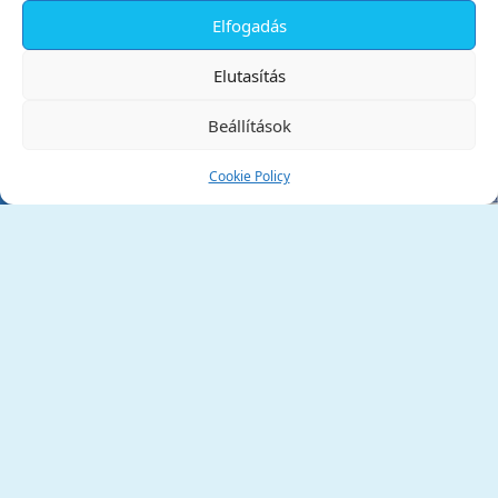
Elfogadás
✕
Elutasítás
Beállítások
Cookie Policy
Tata Város Önkormányzata
2890 Tata, Kossuth tér 1.
Telefon:
+36 34 / 588 600
Fax:
+36 34 / 587 078
Email:
ph@tata.hu
(külső hivatkozás)
Archívum
Díjaink
Adatvédelmi nyilatkozat
Akadálymentesítési nyilatkozat
Pályázatok