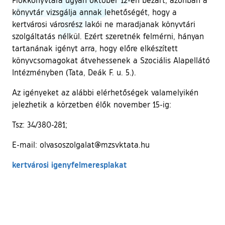
könyvtár vizsgálja annak lehetőségét, hogy a
kertvárosi városrész lakói ne maradjanak könyvtári
szolgáltatás nélkül. Ezért szeretnék felmérni, hányan
tartanának igényt arra, hogy előre elkészített
könyvcsomagokat átvehessenek a Szociális Alapellátó
Intézményben (Tata, Deák F. u. 5.).
Az igényeket az alábbi elérhetőségek valamelyikén
jelezhetik a körzetben élők november 15-ig:
Tsz: 34/380-281;
E-mail: olvasoszolgalat@mzsvktata.hu
kertvárosi igenyfelmeresplakat