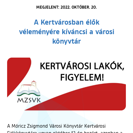
MEGJELENT: 2022. OKTÓBER. 20.
A Kertvárosban élők
véleményére kíváncsi a városi
könyvtár
A Móricz Zsigmond Városi Könyvtár Kertvárosi
Fiókkönyvtára ugyan október 12-én bezárt, azonban a