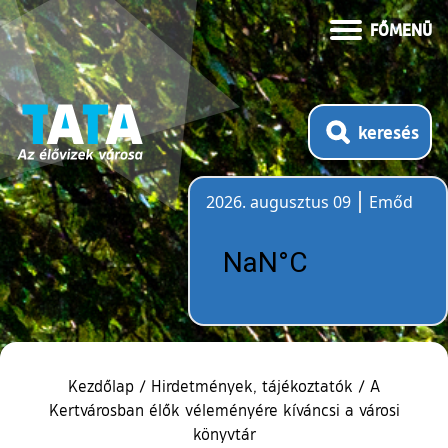
FŐMENÜ
keresés
2026. augusztus 09
Emőd
Időjárás
Kezdőlap
/
Hirdetmények, tájékoztatók
/
A
Kertvárosban élők véleményére kíváncsi a városi
könyvtár