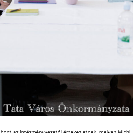
tthont az intézményvezetői értekezletnek, melyen Michl