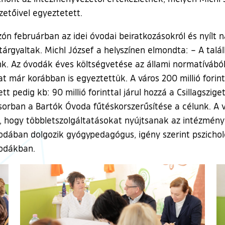
zetőivel egyeztetett.
zón februárban az idei óvodai beiratkozásokról és nyílt
tárgyaltak. Michl József a helyszínen elmondta: – A talá
ünk. Az óvodák éves költségvetése az állami normatíváb
at már korábban is egyeztettük. A város 200 millió fori
t pedig kb: 90 millió forinttal járul hozzá a Csillagszi
sorban a Bartók Óvoda fűtéskorszerűsítése a célunk. A 
, hogy többletszolgáltatásokat nyújtsanak az intézménye
dában dolgozik gyógypedagógus, igény szerint pszicholó
vodákban.