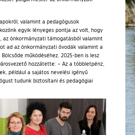
 napokról, valamint a pedagógusok
lkozónk egyik lényeges pontja az volt, hogy
ól, az önkormányzati támogatásból valamint
ntot ad az önkormányzati óvodák valamint a
get Bölcsőde működéséhez. 2025-ben is lesz
városvezető hozzátette: – Az a többletpénz,
k, például a sajátos nevelési igényű
gust tudunk biztosítani és pedagógiai