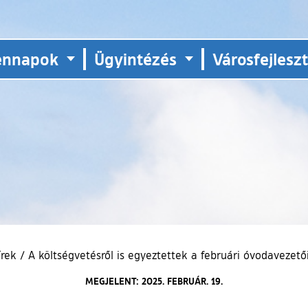
ennapok
Ügyintézés
Városfejlesz
írek
/
A költségvetésről is egyeztettek a februári óvodavezető
MEGJELENT: 2025. FEBRUÁR. 19.