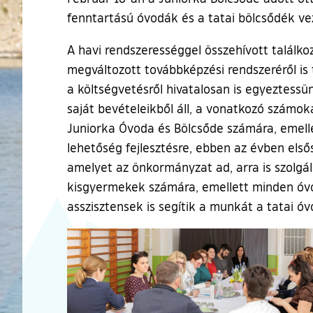
fenntartású óvodák és a tatai bölcsődék ve
A havi rendszerességgel összehívott találko
megváltozott továbbképzési rendszeréről is 
a költségvetésről hivatalosan is egyeztess
saját bevételeikből áll, a vonatkozó számok
Juniorka Óvoda és Bölcsőde számára, emellet
lehetőség fejlesztésre, ebben az évben első
amelyet az önkormányzat ad, arra is szolgál
kisgyermekek számára, emellett minden óvo
asszisztensek is segítik a munkát a tatai ó
Ugrás a galéria utánra