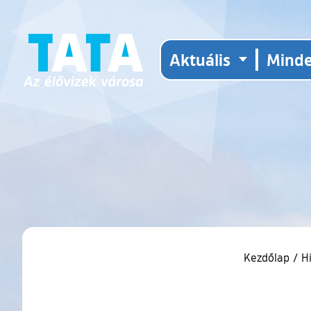
Aktuális
Mind
Kezdőlap
/
H