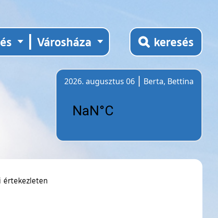
tés
Városháza
keresés
2026. augusztus 06
Berta, Bettina
Időjárás
i értekezleten