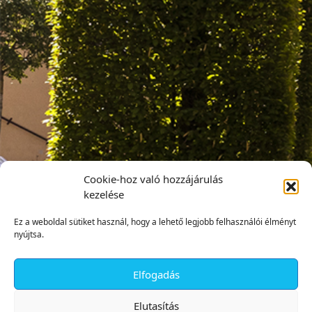
Cookie-hoz való hozzájárulás
kezelése
Ez a weboldal sütiket használ, hogy a lehető legjobb felhasználói élményt
nyújtsa.
Elfogadás
✕
Elutasítás