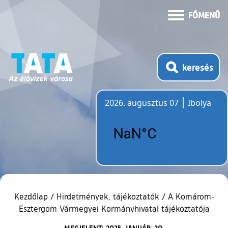
FŐMENÜ
keresés
2026. augusztus 07
Ibolya
Időjárás
Kezdőlap
/
Hirdetmények, tájékoztatók
/
A Komárom-
Esztergom Vármegyei Kormányhivatal tájékoztatója
MEGJELENT: 2025. JANUÁR. 20.