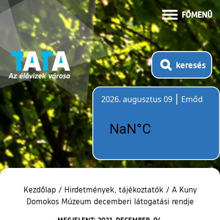
FŐMENÜ
keresés
2026. augusztus 09
Emőd
Időjárás
Kezdőlap
/
Hirdetmények, tájékoztatók
/
A Kuny
Domokos Múzeum decemberi látogatási rendje
MEGJELENT: 2023. DECEMBER. 04.