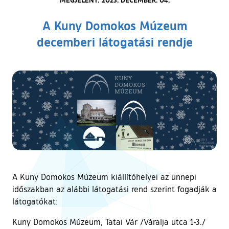
A Kuny Domokos Múzeum
decemberi látogatási rendje
A Kuny Domokos Múzeum kiállítóhelyei az ünnepi
időszakban az alábbi látogatási rend szerint fogadják a
látogatókat:
Kuny Domokos Múzeum, Tatai Vár /Váralja utca 1-3./