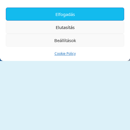
Elfogadás
✕
Elutasítás
Beállítások
Cookie Policy
Tata Város Önkormányzata
2890 Tata, Kossuth tér 1.
Telefon:
+36 34 / 588 600
Fax:
+36 34 / 587 078
Email:
ph@tata.hu
(külső hivatkozás)
Archívum
Díjaink
Adatvédelmi nyilatkozat
Akadálymentesítési nyilatkozat
Pályázatok