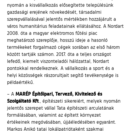
nyomán a kisvállalkozás elősegítette településünk
gazdasági erejének növekedését, társadalmi
szerepvállalásával jelentős mértékben hozzájárult a
város humanitárius feladatainak ellátásához. A Nordart
2008. óta a magyar elektromos fűtési piac
meghatározó szereplője, hosszú ideje a hasonló
termékeket forgalmazó cégek sorában az első három
között tartják számon. 2017. óta a teljes országot
lefedő, kiemelt viszonteladói hálózattal, Nordart
pontokkal rendelkeznek. A vállalkozás a sport és a
helyi közösségek rászorultjait segítő tevékenysége is
példaértékű.
MARÉP Építőipari, Tervező, Kivitelező és
– A
Szolgáltató Kft
., építészeti sikereiért, melyek nyomán
jelentős szerepet vállal Tata építészeti arculatának
formálásában, valamint az épített környezet
értékeinek megóvásában, újjáéledésében egyaránt.
Markos Anikó tatai lokálpatriótaként szakmai