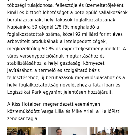
többségi tulajdonosa, fejlesztője és üzemeltetőjeként
kínál és biztosít lehetőséget a betelepülő vállalkozások
beruházásainak, helyi lakosok foglalkoztatásának.
Napjainkra 59 cégnél 178 főt meghaladó a
foglalkoztatottak száma, közel 92 milliárd forint éves
árbevételt produkálnak a letelepedett cégek,
megközelítőleg 50 %-os exportteljesítmény mellett. A
város versenypozíciójának megtartásához és
stabilizálásához, a helyi gazdasági környezet
javításához, a termelő és szolgáltató bázis
fejlesztéséhez, új beruházások megvalósulásához és a
helyi foglalkoztatottság növeléséhez a Tatai Ipari és
Logisztikai Park egyaránt jelentősen hozzájárult.
A Kiss Hotelben megrendezett eseményen
közreműködött Varga Lilla és Mike Ariel, a HellóPisti
zenekar tagjai.
Ugrás a galéria utánra