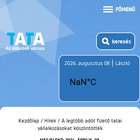
FŐMENÜ
keresés
2026. augusztus 08
László
Időjárás
Kezdőlap
/
Hírek
/
A legtöbb adót fizető tatai
vállalkozásokat köszöntötték
MEGJELENT: 2024. ÁPRILIS. 05.