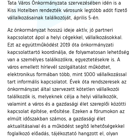
Tata Város Önkormányzata szervezésében idén is a
Kiss Hotelben rendezték városunk legtöbb adót fizető
vállalkozásainak találkozóját, április 5-én.
Az önkormányzat hosszú ideje aktív, jó partneri
kapcsolatot ápol a helyi cégekkel, vállalkozásokkal.
Ezt az együttműködést 2019 óta önkormányzati
kapcsolattartó koordinálja, de folyamatosan lehetőség
van a személyes találkozókra, egyeztetésekre is. A
város emellett hírlevél szolgáltatást működtet,
elektronikus formában több, mint 1000 vállalkozással
tart informális kapcsolatot. Évek óta rendszeresek az
önkormányzat által szervezett kötetlen vállalkozói
találkozók is, melyeknek célja a helyi vállalkozók,
valamint a város és a gazdasági élet szereplői közötti
kapcsolat építése, erősítése. Ezeken a fórumokon az
elmúlt időszakban számos, a gazdasági élet
aktualitásaival és a működést segítő lehetőségekkel
foglalkozó előadás, tájékoztató hangzott el, olyan