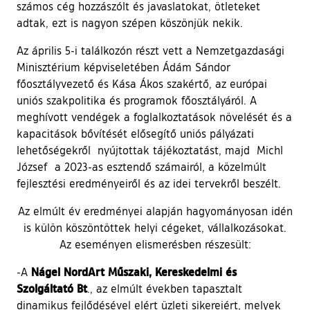
számos cég hozzászólt és javaslatokat, ötleteket
adtak, ezt is nagyon szépen köszönjük nekik.
Az április 5-i találkozón részt vett a Nemzetgazdasági
Minisztérium képviseletében Ádám Sándor
főosztályvezető és Kása Ákos szakértő, az európai
uniós szakpolitika és programok főosztályáról. A
meghívott vendégek a foglalkoztatások növelését és a
kapacitások bővítését elősegítő uniós pályázati
lehetőségekről nyújtottak tájékoztatást, majd Michl
József a 2023-as esztendő számairól, a közelmúlt
fejlesztési eredményeiről és az idei tervekről beszélt.
Az elmúlt év eredményei alapján hagyományosan idén
is külön köszöntöttek helyi cégeket, vállalkozásokat.
Az eseményen elismerésben részesült:
Nágel NordArt Műszaki, Kereskedelmi és
-A
Szolgáltató Bt
., az elmúlt években tapasztalt
dinamikus fejlődésével elért üzleti sikereiért, melyek