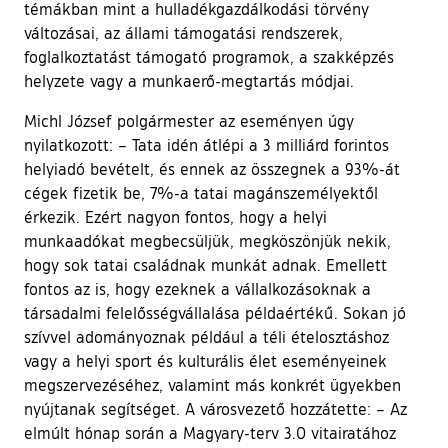
témákban mint a hulladékgazdálkodási törvény
változásai, az állami támogatási rendszerek,
foglalkoztatást támogató programok, a szakképzés
helyzete vagy a munkaerő-megtartás módjai.
Michl József polgármester az eseményen úgy
nyilatkozott: – Tata idén átlépi a 3 milliárd forintos
helyiadó bevételt, és ennek az összegnek a 93%-át
cégek fizetik be, 7%-a tatai magánszemélyektől
érkezik. Ezért nagyon fontos, hogy a helyi
munkaadókat megbecsüljük, megköszönjük nekik,
hogy sok tatai családnak munkát adnak. Emellett
fontos az is, hogy ezeknek a vállalkozásoknak a
társadalmi felelősségvállalása példaértékű. Sokan jó
szívvel adományoznak például a téli ételosztáshoz
vagy a helyi sport és kulturális élet eseményeinek
megszervezéséhez, valamint más konkrét ügyekben
nyújtanak segítséget. A városvezető hozzátette: – Az
elmúlt hónap során a Magyary-terv 3.0 vitairatához