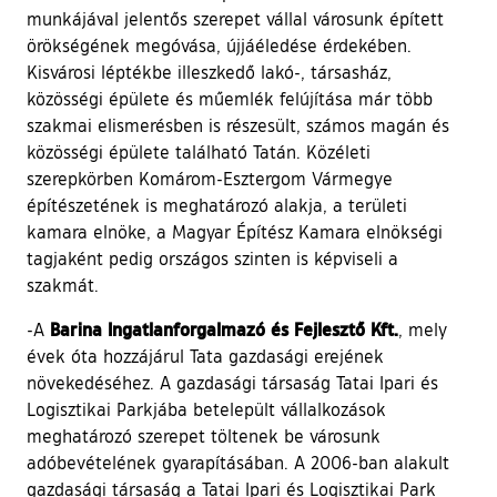
munkájával jelentős szerepet vállal városunk épített
örökségének megóvása, újjáéledése érdekében.
Kisvárosi léptékbe illeszkedő lakó-, társasház,
közösségi épülete és műemlék felújítása már több
szakmai elismerésben is részesült, számos magán és
közösségi épülete található Tatán. Közéleti
szerepkörben Komárom-Esztergom Vármegye
építészetének is meghatározó alakja, a területi
kamara elnöke, a Magyar Építész Kamara elnökségi
tagjaként pedig országos szinten is képviseli a
szakmát.
Barina Ingatlanforgalmazó és Fejlesztő Kft.
-A
, mely
évek óta hozzájárul Tata gazdasági erejének
növekedéséhez. A gazdasági társaság Tatai Ipari és
Logisztikai Parkjába betelepült vállalkozások
meghatározó szerepet töltenek be városunk
adóbevételének gyarapításában. A 2006-ban alakult
gazdasági társaság a Tatai Ipari és Logisztikai Park