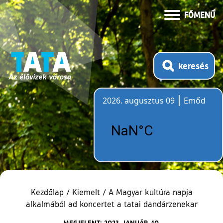
FŐMENÜ
keresés
2026. augusztus 09
Emőd
Időjárás
Kezdőlap
/
Kiemelt
/
A Magyar kultúra napja
alkalmából ad koncertet a tatai dandárzenekar
MEGJELENT: 2023. JANUÁR. 10.