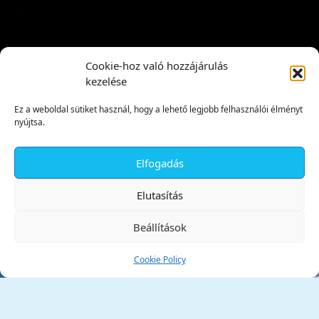
Cookie-hoz való hozzájárulás
kezelése
Ez a weboldal sütiket használ, hogy a lehető legjobb felhasználói élményt
nyújtsa.
Elfogadás
✕
Elutasítás
Beállítások
Cookie Policy
Tata Város Önkormányzata
2890 Tata, Kossuth tér 1.
Telefon:
+36 34 / 588 600