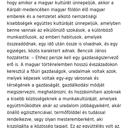
hogy amikor a magyar kultúrát ünnepeljük, akkor a
Kárpát-medencében magyar földön élő magyar
emberek és a nemzetet alkotó nemzetiségi
kisebbségek együttes kultúráját ünnepeljük, amelyben
benne vannak az elkülönülő szokások, a különböző
munkastílusok, az emberi habitusok, amelyek
összeadódnak, egy idő után össze is olvadnak, és egy
egységes, közös karaktert adnak. Bencsik János
hozzátette: – Ehhez persze kell egy gazdaságszervező
erő is. A magyar történelemben hosszú évszázadokon
keresztül a főúri gazdaságok, uradalmak voltak azok,
melyek képesek voltak egy-egy városnak és
térségének a gazdaságát, gazdálkodási módját
megszervezni, meghatározni, és hozzásimítani azoknak
a kisebb közösségeknek a munkakultúráját, amelyek
együttműködtek akár az uradalom jobbágyaiként, akár
önálló egzisztenciával, termőfölddel és tudással
rendelkezve, vagy olyan mesteremberként, aki
kiszolgálta a közösség tagjait. Ez az együttélés volt az,