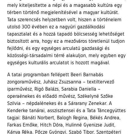
mely kiteljesítette a népi és a magasabb kultúra egy
térben történő megjelenítésével a magyar kultúrát.
Tata szerencsés helyzetben volt, hiszen a történelem
utolsó 300 évében ez a nagyúri gazdálkodási
tapasztalat és a hozzá tapadó bölcsesség lehetőséget
biztosított arra, hogy ez a mezőváros töretlenül tudjon
fejlődni, és egy egységes arculatú gazdasági és
közösségi-társadalmi térré alakuljon, mely egyben egy
egységes kulturális arculatot is hozott magával.
A tatai programban fellépett Beeri Barnabás
zongoraművész, Juhász Zsuzsanna – textiltervező
iparművész, Rigó Balázs, Sarabia Daniella –
operaénekes és előadó művész, Székelyné Szőke
Szilvia – népdalénekes és a Sárarany Zenekar. A
Kenderke tanárai, asszisztensei és a Tata Táncegyüttes
tagjai: Bánáti Norbert, Balogh Regina, Békés Andrea,
Farkas Emőke, Hitch Dóra, Hulinné Gyenizse Judit,
Kánya Réka, Pőcze Gyöngyi, Szabó Tibor, Szentpéteri