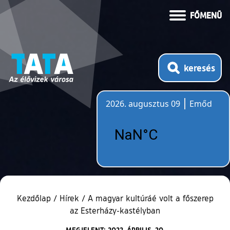
FŐMENÜ
keresés
2026. augusztus 09
Emőd
Időjárás
Kezdőlap
/
Hírek
/
A magyar kultúráé volt a főszerep
az Esterházy-kastélyban
MEGJELENT: 2022. ÁPRILIS. 20.