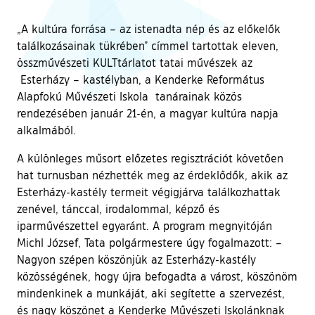
„A kultúra forrása – az istenadta nép és az előkelők
találkozásainak tükrében” címmel tartottak eleven,
összművészeti KULTtárlatot tatai művészek az
Esterházy – kastélyban, a Kenderke Református
Alapfokú Művészeti Iskola tanárainak közös
rendezésében január 21-én, a magyar kultúra napja
alkalmából.
A különleges műsort előzetes regisztrációt követően
hat turnusban nézhették meg az érdeklődők, akik az
Esterházy-kastély termeit végigjárva találkozhattak
zenével, tánccal, irodalommal, képző és
iparművészettel egyaránt. A program megnyitóján
Michl József, Tata polgármestere úgy fogalmazott: –
Nagyon szépen köszönjük az Esterházy-kastély
közösségének, hogy újra befogadta a várost, köszönöm
mindenkinek a munkáját, aki segítette a szervezést,
és nagy köszönet a Kenderke Művészeti Iskolánknak