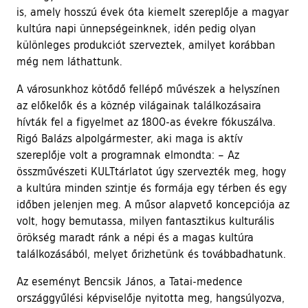
is, amely hosszú évek óta kiemelt szereplője a magyar
kultúra napi ünnepségeinknek, idén pedig olyan
különleges produkciót szerveztek, amilyet korábban
még nem láthattunk.
A városunkhoz kötődő fellépő művészek a helyszínen
az előkelők és a köznép világainak találkozásaira
hívták fel a figyelmet az 1800-as évekre fókuszálva.
Rigó Balázs alpolgármester, aki maga is aktív
szereplője volt a programnak elmondta: – Az
összművészeti KULTtárlatot úgy szervezték meg, hogy
a kultúra minden szintje és formája egy térben és egy
időben jelenjen meg. A műsor alapvető koncepciója az
volt, hogy bemutassa, milyen fantasztikus kulturális
örökség maradt ránk a népi és a magas kultúra
találkozásából, melyet őrizhetünk és továbbadhatunk.
Az eseményt Bencsik János, a Tatai-medence
országgyűlési képviselője nyitotta meg, hangsúlyozva,