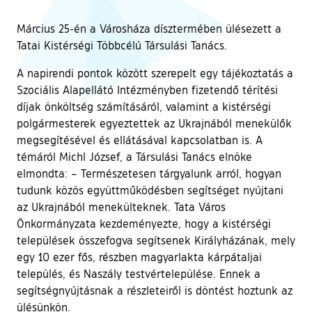
Március 25-én a Városháza dísztermében ülésezett a
Tatai Kistérségi Többcélú Társulási Tanács.
A napirendi pontok között szerepelt egy tájékoztatás a
Szociális Alapellátó Intézményben fizetendő térítési
díjak önköltség számításáról, valamint a kistérségi
polgármesterek egyeztettek az Ukrajnából menekülők
megsegítésével és ellátásával kapcsolatban is. A
témáról Michl József, a Társulási Tanács elnöke
elmondta: – Természetesen tárgyalunk arról, hogyan
tudunk közös együttműködésben segítséget nyújtani
az Ukrajnából menekülteknek. Tata Város
Önkormányzata kezdeményezte, hogy a kistérségi
települések összefogva segítsenek Királyházának, mely
egy 10 ezer fős, részben magyarlakta kárpátaljai
település, és Naszály testvértelepülése. Ennek a
segítségnyújtásnak a részleteiről is döntést hoztunk az
ülésünkön.