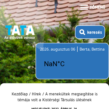
FŐMENÜ
keresés
2026. augusztus 06
Berta, Bettina
Időjárás
Kezdőlap
/
Hírek
/
A menekültek megsegítése is
témája volt a Kistérségi Társulás ülésének
MEGJELENT: 2022. ÁPRILIS. 21.