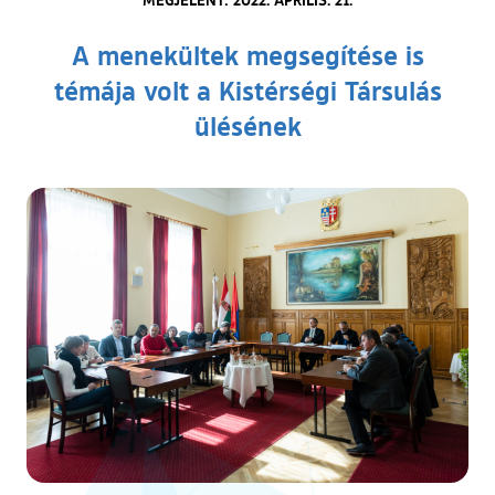
A menekültek megsegítése is
témája volt a Kistérségi Társulás
ülésének