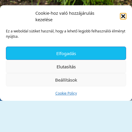
Cookie-hoz való hozzájárulás
kezelése
Ez a weboldal sütiket használ, hogy a lehető legjobb felhasználói élményt
nyújtsa.
Elfogadás
✕
Elutasítás
Beállítások
Cookie Policy
Tata Város Önkormányzata
2890 Tata, Kossuth tér 1.
Telefon:
+36 34 / 588 600
Fax:
+36 34 / 587 078
Email:
ph@tata.hu