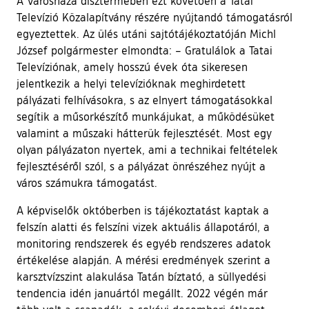
A Városháza dísztermében ezt követően a Tatai
Televízió Közalapítvány részére nyújtandó támogatásról
egyeztettek. Az ülés utáni sajtótájékoztatóján Michl
József polgármester elmondta: – Gratulálok a Tatai
Televíziónak, amely hosszú évek óta sikeresen
jelentkezik a helyi televízióknak meghirdetett
pályázati felhívásokra, s az elnyert támogatásokkal
segítik a műsorkészítő munkájukat, a működésüket
valamint a műszaki hátterük fejlesztését. Most egy
olyan pályázaton nyertek, ami a technikai feltételek
fejlesztéséről szól, s a pályázat önrészéhez nyújt a
város számukra támogatást.
A képviselők októberben is tájékoztatást kaptak a
felszín alatti és felszíni vizek aktuális állapotáról, a
monitoring rendszerek és egyéb rendszeres adatok
értékelése alapján. A mérési eredmények szerint a
karsztvízszint alakulása Tatán bíztató, a süllyedési
tendencia idén januártól megállt. 2022 végén már