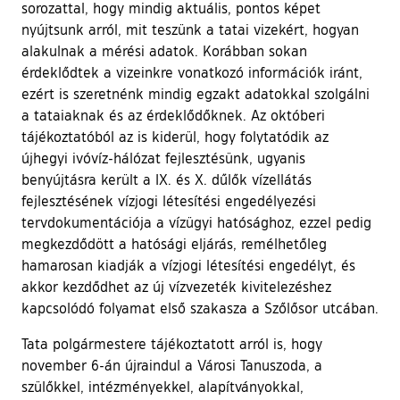
sorozattal, hogy mindig aktuális, pontos képet
nyújtsunk arról, mit teszünk a tatai vizekért, hogyan
alakulnak a mérési adatok. Korábban sokan
érdeklődtek a vizeinkre vonatkozó információk iránt,
ezért is szeretnénk mindig egzakt adatokkal szolgálni
a tataiaknak és az érdeklődőknek. Az októberi
tájékoztatóból az is kiderül, hogy folytatódik az
újhegyi ivóvíz-hálózat fejlesztésünk, ugyanis
benyújtásra került a IX. és X. dűlők vízellátás
fejlesztésének vízjogi létesítési engedélyezési
tervdokumentációja a vízügyi hatósághoz, ezzel pedig
megkezdődött a hatósági eljárás, remélhetőleg
hamarosan kiadják a vízjogi létesítési engedélyt, és
akkor kezdődhet az új vízvezeték kivitelezéshez
kapcsolódó folyamat első szakasza a Szőlősor utcában.
Tata polgármestere tájékoztatott arról is, hogy
november 6-án újraindul a Városi Tanuszoda, a
szülőkkel, intézményekkel, alapítványokkal,