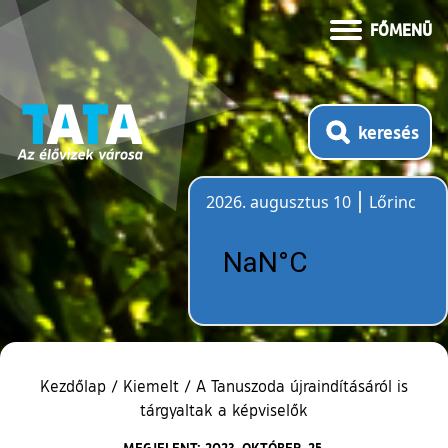
FŐMENÜ
keresés
2026. augusztus 10
Lőrinc
Időjárás
Kezdőlap
/
Kiemelt
/
A Tanuszoda újraindításáról is
tárgyaltak a képviselők
MEGJELENT: 2023. OKTÓBER. 25.