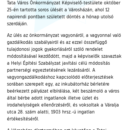
Tata Város Önkormányzat Képviselő-testülete október
25-én tartotta soros ülését a Városházán, ahol 12
napirendi pontban született döntés a hónap utolsó
szerdáján.
Az ülés az önkormányzat vagyonáról, a vagyonnal való
gazdálkodás szabályairól és az ezzel összefüggő
tulajdonosi jogok gyakorlásáról szóló rendelet
módosításával kezdődött, majd a képviselők szavaztak
a Helyi Építési Szabályzat javítási célú módosítás
partnerségi egyeztetésének lezárásáról. A
vagyongazdálkodáshoz kapcsolódó előterjesztések
sorában szerepelt egy, az inkubátorház bérletére
beérkezett pályázat elbírálása, két beszámoló a város
által bérbe adott ingatlanok illetve üzlet és
irodahelyiségek ellenőrzéséről, és voksoltak a Váralja
utca 28. szám alatti, 1903 hrsz.-ú ingatlan
értékesítéséről.