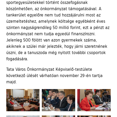
sportegyesületekkel történt összefogásnak
köszönhetően, az önkormányzat támogatásával. A
tankerület egyelőre nem tud hozzájárulni most az
üzemeltetéshez, amelynek költsége egyébként éves
szinten nagyságrendileg 50 millió forint, ezt a pénzt az
önkormányzat nem tudja egyedül finanszírozni.
Jelenleg 500 fölött van azon gyermekek száma,
akiknek a szülei már jelezték, hogy járni szeretnének
úszni, de a tanuszoda még nyitott további csoportok
fogadására.
Tata Város Önkormányzat Képviselő-testülete
következő ülését várhatóan november 29-én tartja
majd.
Ugrás a galéria utánra