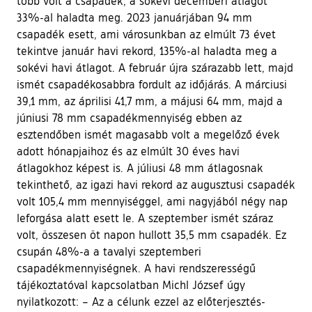
több volt a csapadék, a sokévi decemberi átlagot
33%-al haladta meg. 2023 januárjában 94 mm
csapadék esett, ami városunkban az elmúlt 73 évet
tekintve január havi rekord, 135%-al haladta meg a
sokévi havi átlagot. A február újra szárazabb lett, majd
ismét csapadékosabbra fordult az időjárás. A márciusi
39,1 mm, az áprilisi 41,7 mm, a májusi 64 mm, majd a
júniusi 78 mm csapadékmennyiség ebben az
esztendőben ismét magasabb volt a megelőző évek
adott hónapjaihoz és az elmúlt 30 éves havi
átlagokhoz képest is. A júliusi 48 mm átlagosnak
tekinthető, az igazi havi rekord az augusztusi csapadék
volt 105,4 mm mennyiséggel, ami nagyjából négy nap
leforgása alatt esett le. A szeptember ismét száraz
volt, összesen öt napon hullott 35,5 mm csapadék. Ez
csupán 48%-a a tavalyi szeptemberi
csapadékmennyiségnek. A havi rendszerességű
tájékoztatóval kapcsolatban Michl József úgy
nyilatkozott: – Az a célunk ezzel az előterjesztés-