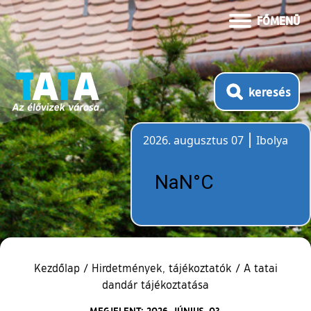
FŐMENÜ
keresés
2026. augusztus 07
Ibolya
Időjárás
Kezdőlap
/
Hirdetmények, tájékoztatók
/
A tatai
dandár tájékoztatása
MEGJELENT: 2026. JÚNIUS. 03.