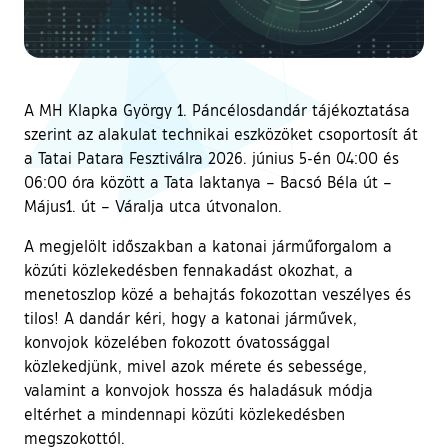
A MH Klapka György 1. Páncélosdandár tájékoztatása
szerint az alakulat technikai eszközöket csoportosít át
a Tatai Patara Fesztiválra 2026. június 5-én 04:00 és
06:00 óra között a Tata laktanya – Bacsó Béla út –
Május1. út – Váralja utca útvonalon.
A megjelölt időszakban a katonai járműforgalom a
közúti közlekedésben fennakadást okozhat, a
menetoszlop közé a behajtás fokozottan veszélyes és
tilos! A dandár kéri, hogy a katonai járművek,
konvojok közelében fokozott óvatossággal
közlekedjünk, mivel azok mérete és sebessége,
valamint a konvojok hossza és haladásuk módja
eltérhet a mindennapi közúti közlekedésben
megszokottól.