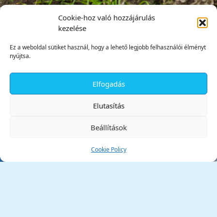
Cookie-hoz való hozzájárulás
kezelése
Ez a weboldal sütiket használ, hogy a lehető legjobb felhasználói élményt
nyújtsa.
Elfogadás
✕
Elutasítás
Beállítások
Cookie Policy
Tata Város Önkormányzata
2890 Tata, Kossuth tér 1.
Telefon:
+36 34 / 588 600
Fax:
+36 34 / 587 078
Email:
ph@tata.hu