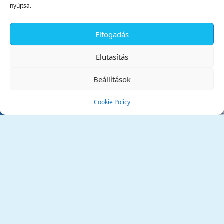
nyújtsa.
Elfogadás
✕
Elutasítás
Beállítások
Cookie Policy
Tata Város Önkormányzata
2890 Tata, Kossuth tér 1.
Telefon:
+36 34 / 588 600
Fax:
+36 34 / 587 078
Email:
ph@tata.hu
(külső hivatkozás)
Archívum
Díjaink
Adatvédelmi nyilatkozat
Akadálymentesítési nyilatkozat