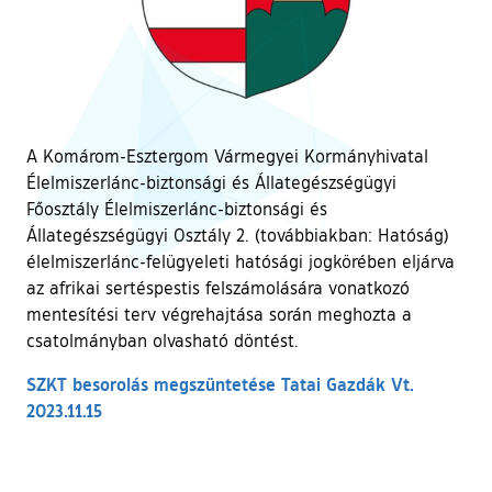
A Komárom-Esztergom Vármegyei Kormányhivatal
Élelmiszerlánc-biztonsági és Állategészségügyi
Főosztály Élelmiszerlánc-biztonsági és
Állategészségügyi Osztály 2. (továbbiakban: Hatóság)
élelmiszerlánc-felügyeleti hatósági jogkörében eljárva
az afrikai sertéspestis felszámolására vonatkozó
mentesítési terv végrehajtása során meghozta a
csatolmányban olvasható döntést.
SZKT besorolás megszüntetése Tatai Gazdák Vt.
2023.11.15