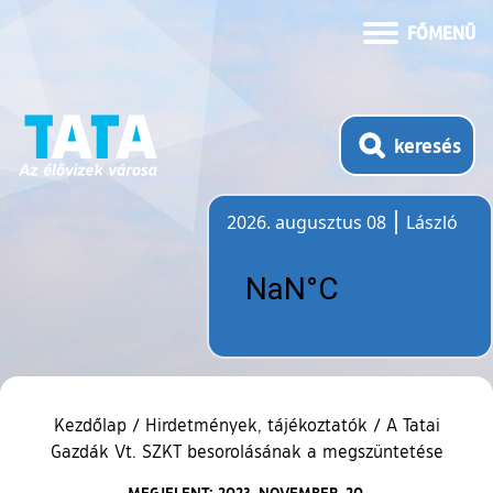
FŐMENÜ
keresés
2026. augusztus 08
László
Időjárás
Kezdőlap
/
Hirdetmények, tájékoztatók
/
A Tatai
Gazdák Vt. SZKT besorolásának a megszüntetése
MEGJELENT: 2023. NOVEMBER. 20.