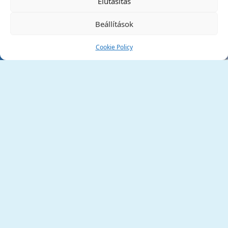
Elutasítás
Beállítások
Cookie Policy
Tata Város Önkormányzata
2890 Tata, Kossuth tér 1.
Telefon:
+36 34 / 588 600
Fax:
+36 34 / 587 078
Email:
ph@tata.hu
(külső hivatkozás)
Archívum
Díjaink
Adatvédelmi nyilatkozat
Akadálymentesítési nyilatkozat
Pályázatok
(külső hivatkozás)