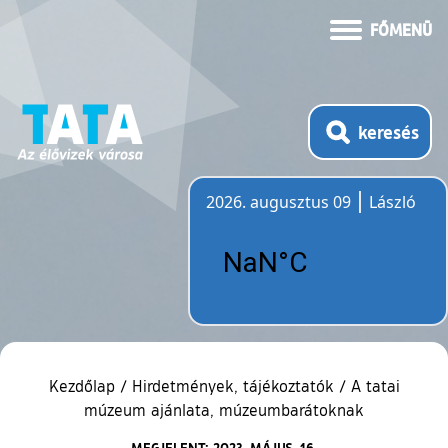
FŐMENÜ
keresés
2026. augusztus 09
László
Időjárás
Kezdőlap
/
Hirdetmények, tájékoztatók
/
A tatai
múzeum ajánlata, múzeumbarátoknak
MEGJELENT: 2023. MÁJUS. 16.