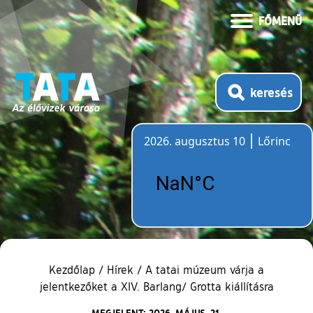
FŐMENÜ
keresés
2026. augusztus 10
Lőrinc
Időjárás
Kezdőlap
/
Hírek
/
A tatai múzeum várja a
jelentkezőket a XIV. Barlang/ Grotta kiállításra
MEGJELENT: 2026. MÁJUS. 21.