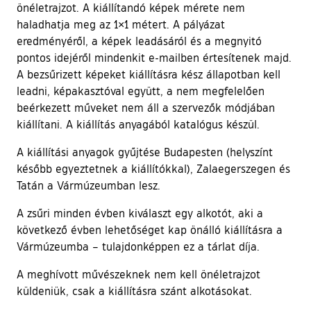
önéletrajzot. A kiállítandó képek mérete nem
haladhatja meg az 1×1 métert. A pályázat
eredményéről, a képek leadásáról és a megnyitó
pontos idejéről mindenkit e-mailben értesítenek majd.
A bezsűrizett képeket kiállításra kész állapotban kell
leadni, képakasztóval együtt, a nem megfelelően
beérkezett műveket nem áll a szervezők módjában
kiállítani. A kiállítás anyagából katalógus készül.
A kiállítási anyagok gyűjtése Budapesten (helyszínt
később egyeztetnek a kiállítókkal), Zalaegerszegen és
Tatán a Vármúzeumban lesz.
A zsűri minden évben kiválaszt egy alkotót, aki a
következő évben lehetőséget kap önálló kiállításra a
Vármúzeumba – tulajdonképpen ez a tárlat díja.
A meghívott művészeknek nem kell önéletrajzot
küldeniük, csak a kiállításra szánt alkotásokat.