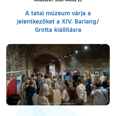
A tatai múzeum várja a
jelentkezőket a XIV. Barlang/
Grotta kiállításra