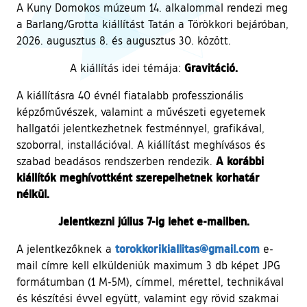
A Kuny Domokos múzeum 14. alkalommal rendezi meg
a Barlang/Grotta kiállítást Tatán a Törökkori bejáróban,
2026. augusztus 8. és augusztus 30. között.
Gravitáció.
A kiállítás idei témája:
A kiállításra 40 évnél fiatalabb professzionális
képzőművészek, valamint a művészeti egyetemek
hallgatói jelentkezhetnek festménnyel, grafikával,
szoborral, installációval. A kiállítást meghívásos és
A korábbi
szabad beadásos rendszerben rendezik.
kiállítók meghívottként szerepelhetnek korhatár
nélkül.
Jelentkezni július 7-ig lehet e-mailben.
torokkorikiallitas@gmail.com
A jelentkezőknek a
e-
mail címre kell elküldeniük maximum 3 db képet JPG
formátumban (1 M-5M), címmel, mérettel, technikával
és készítési évvel együtt, valamint egy rövid szakmai