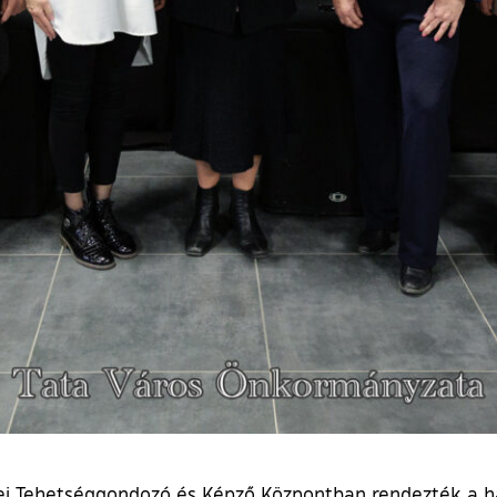
i Tehetséggondozó és Képző Központban rendezték a 