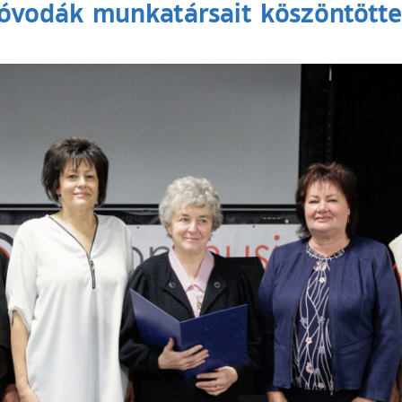
 óvodák munkatársait köszöntötte