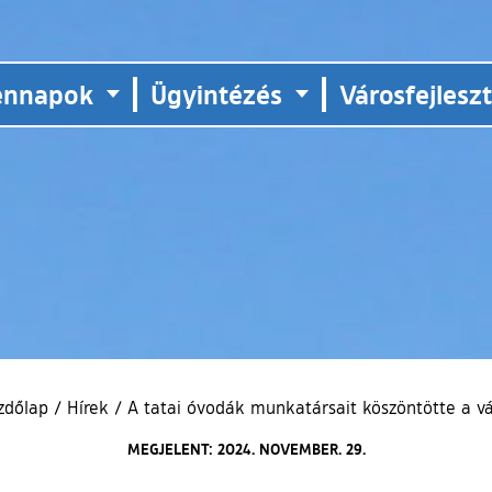
ennapok
Ügyintézés
Városfejlesz
zdőlap
/
Hírek
/
A tatai óvodák munkatársait köszöntötte a vá
MEGJELENT: 2024. NOVEMBER. 29.