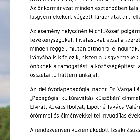
Az önkormányzat minden esztendőben találk
kisgyermekekért végzett fáradhatatlan, lel
Az esemény helyszínén Michl József polgár
tevékenységüket, hivatásukat azzal a szeret
minden reggel, miután otthonról elindulnak,
irányába is kifejezik, hiszen a kisgyermekek
önöknek a támogatást, a közösségépítést, a
összetartó háttérmunkáját.
Az idei óvodapedagógiai napon Dr. Varga Lá
„Pedagógiai kultúraváltás küszöbén” címmel
Elvirát, Kovács Ibolyát, Lipótné Takács Val
örömmel és élményekkel teli nyugdíjas évek
A rendezvényen közreműködött Izsáki Zsuzs