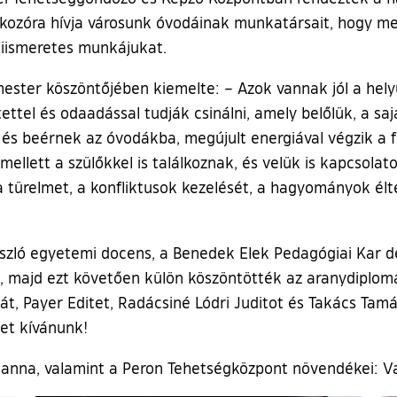
ozóra hívja városunk óvodáinak munkatársait, hogy meg
kiismeretes munkájukat.
mester köszöntőjében kiemelte: – Azok vannak jól a hel
ettel és odaadással tudják csinálni, amely belőlük, a s
 és beérnek az óvodákba, megújult energiával végzik a fe
 mellett a szülőkkel is találkoznak, és velük is kapcsol
 türelmet, a konfliktusok kezelését, a hagyományok élte
szló egyetemi docens, a Benedek Elek Pedagógiai Kar d
, majd ezt követően külön köszöntötték az aranydiplomá
ériát, Payer Editet, Radácsiné Lódri Juditot és Takács T
et kívánunk!
anna, valamint a Peron Tehetségközpont növendékei: Va