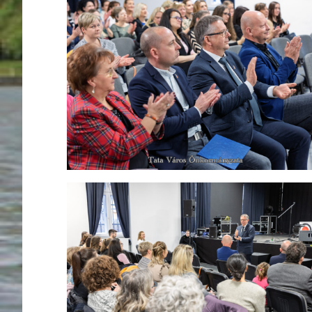
Ugrás a galéria utánra