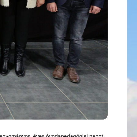
hagyományos, éves óvodapedagógiai napot.