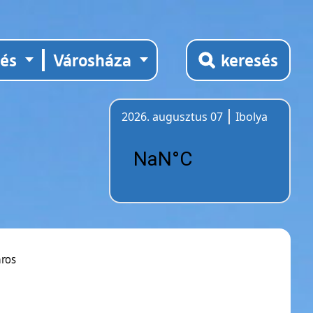
tés
Városháza
keresés
2026. augusztus 07
Ibolya
Időjárás
ros