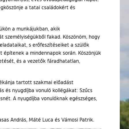
köszönje a tatai családokért és
yükön a munkájukban, akik
aját személyiségükből fakad. Köszönöm, hogy
ladataikat, s erőfeszítéseiket a szülők
atot építenek a mindennapok során. Köszönjük
tését, és a vezetők fáradhatatlan,
ékánja tartott szakmai előadást
s és nyugdíjba vonuló kollégákat: Szűcs
amásnét. A nyugdíjba vonulóknak egészséges,
sas András, Máté Luca és Vámosi Patrik.