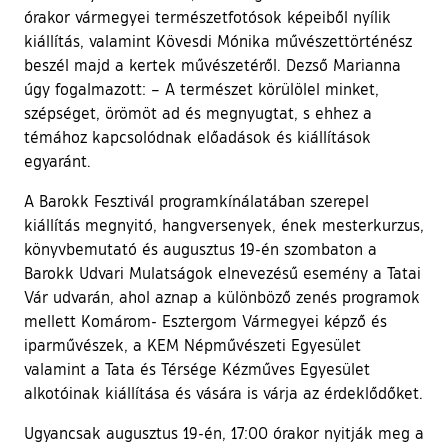
órakor vármegyei természetfotósok képeiből nyílik
kiállítás, valamint Kövesdi Mónika művészettörténész
beszél majd a kertek művészetéről. Dezső Marianna
úgy fogalmazott: – A természet körülölel minket,
szépséget, örömöt ad és megnyugtat, s ehhez a
témához kapcsolódnak előadások és kiállítások
egyaránt.
A Barokk Fesztivál programkínálatában szerepel
kiállítás megnyitó, hangversenyek, ének mesterkurzus,
könyvbemutató és augusztus 19-én szombaton a
Barokk Udvari Mulatságok elnevezésű esemény a Tatai
Vár udvarán, ahol aznap a különböző zenés programok
mellett Komárom- Esztergom Vármegyei képző és
iparművészek, a KEM Népművészeti Egyesület
valamint a Tata és Térsége Kézműves Egyesület
alkotóinak kiállítása és vására is várja az érdeklődőket.
Ugyancsak augusztus 19-én, 17:00 órakor nyitják meg a