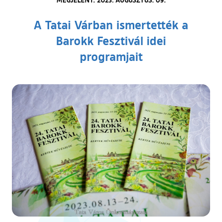
A Tatai Várban ismertették a
Barokk Fesztivál idei
programjait