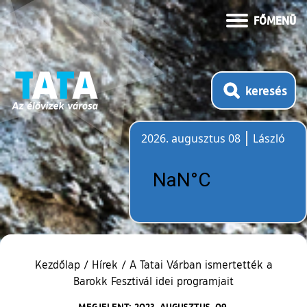
FŐMENÜ
keresés
2026. augusztus 08
László
Időjárás
Kezdőlap
/
Hírek
/
A Tatai Várban ismertették a
Barokk Fesztivál idei programjait
MEGJELENT: 2023. AUGUSZTUS. 09.