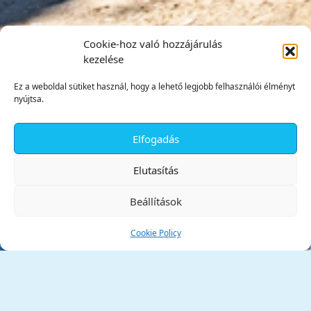
Cookie-hoz való hozzájárulás
kezelése
Ez a weboldal sütiket használ, hogy a lehető legjobb felhasználói élményt
nyújtsa.
Elfogadás
✕
Elutasítás
Beállítások
Cookie Policy
Tata Város Önkormányzata
2890 Tata, Kossuth tér 1.
Telefon:
+36 34 / 588 600
Fax:
+36 34 / 587 078