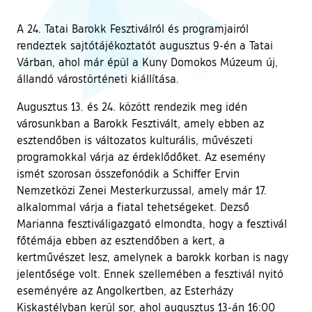
A 24. Tatai Barokk Fesztiválról és programjairól
rendeztek sajtótájékoztatót augusztus 9-én a Tatai
Várban, ahol már épül a Kuny Domokos Múzeum új,
állandó várostörténeti kiállítása.
Augusztus 13. és 24. között rendezik meg idén
városunkban a Barokk Fesztivált, amely ebben az
esztendőben is változatos kulturális, művészeti
programokkal várja az érdeklődőket. Az esemény
ismét szorosan összefonódik a Schiffer Ervin
Nemzetközi Zenei Mesterkurzussal, amely már 17.
alkalommal várja a fiatal tehetségeket. Dezső
Marianna fesztiváligazgató elmondta, hogy a fesztivál
főtémája ebben az esztendőben a kert, a
kertművészet lesz, amelynek a barokk korban is nagy
jelentősége volt. Ennek szellemében a fesztivál nyitó
eseményére az Angolkertben, az Esterházy
Kiskastélyban kerül sor, ahol augusztus 13-án 16:00