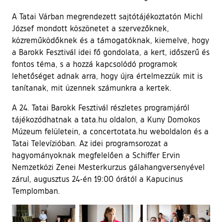
A Tatai Várban megrendezett sajtótájékoztatón Michl
József mondott köszönetet a szervezőknek,
közreműködőknek és a támogatóknak, kiemelve, hogy
a Barokk Fesztivál idei fő gondolata, a kert, időszerű és
fontos téma, s a hozzá kapcsolódó programok
lehetőséget adnak arra, hogy újra értelmezzük mit is
tanítanak, mit üzennek számunkra a kertek.
A 24. Tatai Barokk Fesztivál részletes programjáról
tájékozódhatnak a tata.hu oldalon, a Kuny Domokos
Múzeum felületein, a concertotata.hu weboldalon és a
Tatai Televízióban. Az idei programsorozat a
hagyományoknak megfelelően a Schiffer Ervin
Nemzetközi Zenei Mesterkurzus gálahangversenyével
zárul, augusztus 24-én 19:00 órától a Kapucinus
Templomban.
Ugrás a galéria utánra