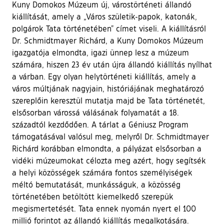
Kuny Domokos Múzeum új, várostörténeti állandó
kiállítását, amely a „Város születik-papok, katonák,
polgárok Tata történetében” címet viseli. A kiállításról
Dr. Schmidtmayer Richárd, a Kuny Domokos Múzeum
igazgatója elmondta, igazi ünnep lesz a múzeum
számára, hiszen 23 év után újra állandó kiállítás nyílhat
a várban. Egy olyan helytörténeti kiállítás, amely a
város múltjának nagyjain, históriájának meghatározó
szereplőin keresztül mutatja majd be Tata történetét,
elsősorban várossá válásának folyamatát a 18.
századtól kezdődően. A tárlat a Géniusz Program
támogatásával valósul meg, melyről Dr. Schmidtmayer
Richárd korábban elmondta, a pályázat elsősorban a
vidéki múzeumokat célozta meg azért, hogy segítsék
a helyi közösségek számára fontos személyiségek
méltó bemutatását, munkásságuk, a közösség
történetében betöltött kiemelkedő szerepük
megismertetését. Tata ennek nyomán nyert el 100
millió forintot az állandó kiállítás megalkotására.