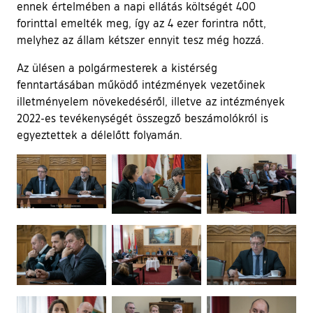
ennek értelmében a napi ellátás költségét 400
forinttal emelték meg, így az 4 ezer forintra nőtt,
melyhez az állam kétszer ennyit tesz még hozzá.
Az ülésen a polgármesterek a kistérség
fenntartásában működő intézmények vezetőinek
illetményelem növekedéséről, illetve az intézmények
2022-es tevékenységét összegző beszámolókról is
egyeztettek a délelőtt folyamán.
Ugrás a galéria utánra