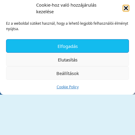
Cookie-hoz való hozzájárulás
kezelése
Ez a weboldal sütiket használ, hogy a lehető legjobb felhasználói élményt
nyújtsa.
Elfogadás
✕
Elutasítás
Beállítások
Cookie Policy
Tata Város Önkormányzata
2890 Tata, Kossuth tér 1.
Telefon:
+36 34 / 588 600
Fax:
+36 34 / 587 078
Email:
ph@tata.hu
(külső hivatkozás)
Archívum