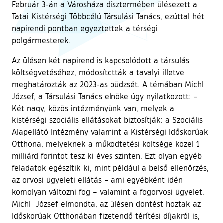
Február 3-án a Városháza dísztermében ülésezett a
Tatai Kistérségi Többcélú Társulási Tanács, ezúttal hét
napirendi pontban egyeztettek a térségi
polgármesterek.
Az ülésen két napirend is kapcsolódott a társulás
költségvetéséhez, módosították a tavalyi illetve
meghatározták az 2023-as büdzsét. A témában Michl
József, a Társulási Tanács elnöke úgy nyilatkozott: –
Két nagy, közös intézményünk van, melyek a
kistérségi szociális ellátásokat biztosítják: a Szociális
Alapellátó Intézmény valamint a Kistérségi Időskorúak
Otthona, melyeknek a működtetési költsége közel 1
milliárd forintot tesz ki éves szinten. Ezt olyan egyéb
feladatok egészítik ki, mint például a belső ellenőrzés,
az orvosi ügyeleti ellátás – ami egyébként idén
komolyan változni fog – valamint a fogorvosi ügyelet.
Michl József elmondta, az ülésen döntést hoztak az
Időskorúak Otthonában fizetendő térítési díjakról is,