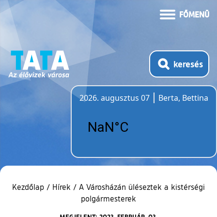
FŐMENÜ
keresés
2026. augusztus 07
Berta, Bettina
Időjárás
Kezdőlap
/
Hírek
/
A Városházán üléseztek a kistérségi
polgármesterek
MEGJELENT: 2023. FEBRUÁR. 03.