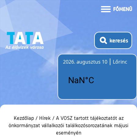
FŐMENÜ
keresés
2026. augusztus 10
Lőrinc
Időjárás
Kezdőlap
/
Hírek
/
A VOSZ tartott tájékoztatót az
önkormányzat vállalkozói találkozósorozatának májusi
eseményén