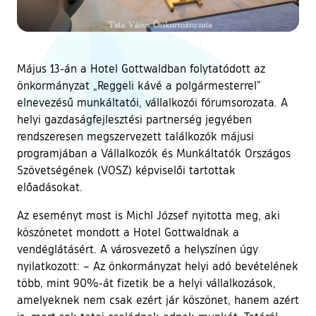
Május 13-án a Hotel Gottwaldban folytatódott az
önkormányzat „Reggeli kávé a polgármesterrel”
elnevezésű munkáltatói, vállalkozói fórumsorozata. A
helyi gazdaságfejlesztési partnerség jegyében
rendszeresen megszervezett találkozók májusi
programjában a Vállalkozók és Munkáltatók Országos
Szövetségének (VOSZ) képviselői tartottak
előadásokat.
Az eseményt most is Michl József nyitotta meg, aki
köszönetet mondott a Hotel Gottwaldnak a
vendéglátásért. A városvezető a helyszínen úgy
nyilatkozott: – Az önkormányzat helyi adó bevételének
több, mint 90%-át fizetik be a helyi vállalkozások,
amelyeknek nem csak ezért jár köszönet, hanem azért