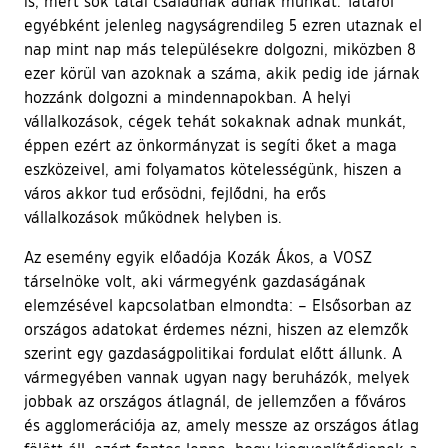
is, mert sok tatai családnak adnak munkát. Tatáról
egyébként jelenleg nagyságrendileg 5 ezren utaznak el
nap mint nap más településekre dolgozni, miközben 8
ezer körül van azoknak a száma, akik pedig ide járnak
hozzánk dolgozni a mindennapokban. A helyi
vállalkozások, cégek tehát sokaknak adnak munkát,
éppen ezért az önkormányzat is segíti őket a maga
eszközeivel, ami folyamatos kötelességünk, hiszen a
város akkor tud erősödni, fejlődni, ha erős
vállalkozások működnek helyben is.
Az esemény egyik előadója Kozák Ákos, a VOSZ
társelnöke volt, aki vármegyénk gazdaságának
elemzésével kapcsolatban elmondta: – Elsősorban az
országos adatokat érdemes nézni, hiszen az elemzők
szerint egy gazdaságpolitikai fordulat előtt állunk. A
vármegyében vannak ugyan nagy beruházók, melyek
jobbak az országos átlagnál, de jellemzően a főváros
és agglomerációja az, amely messze az országos átlag