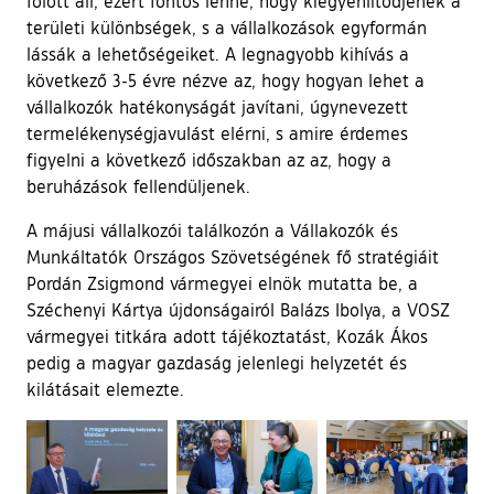
fölött áll, ezért fontos lenne, hogy kiegyenlítődjenek a
területi különbségek, s a vállalkozások egyformán
lássák a lehetőségeiket. A legnagyobb kihívás a
következő 3-5 évre nézve az, hogy hogyan lehet a
vállalkozók hatékonyságát javítani, úgynevezett
termelékenységjavulást elérni, s amire érdemes
figyelni a következő időszakban az az, hogy a
beruházások fellendüljenek.
A májusi vállalkozói találkozón a Vállakozók és
Munkáltatók Országos Szövetségének fő stratégiáit
Pordán Zsigmond vármegyei elnök mutatta be, a
Széchenyi Kártya újdonságairól Balázs Ibolya, a VOSZ
vármegyei titkára adott tájékoztatást, Kozák Ákos
pedig a magyar gazdaság jelenlegi helyzetét és
kilátásait elemezte.
Ugrás a galéria utánra