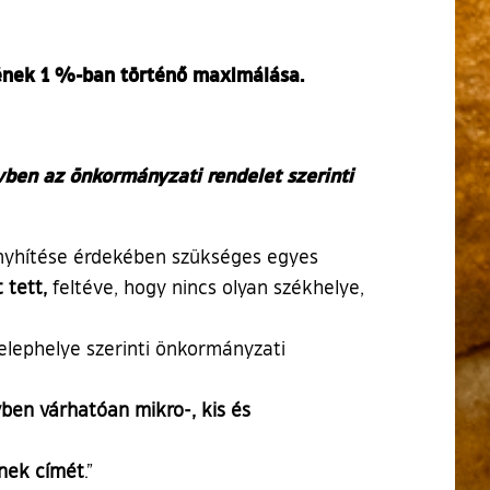
kének 1 %-ban történő maximálása.
vben az önkormányzati rendelet szerinti
 enyhítése érdekében szükséges egyes
 tett,
feltéve, hogy nincs olyan székhelye,
elephelye szerinti önkormányzati
vben várhatóan mikro-, kis és
ének címét
.”