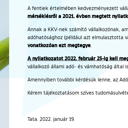
A fentiek értelmében kedvezményezett vállal
mérséklésről a 2021. évben megtett nyilatk
Annak a KKV-nek számító vállalkozónak, a
adóhatósághoz (például azt elmulasztotta v
vonatkozóan ezt megtegye
.
A nyilatkozatot 2022. február 25-ig kell me
vállalkozó állami adó- és vámhatóság által 
Amennyiben további kérdésük lenne, az Adó-
Kérem tájékoztatásom szíves tudomásulvéte
Tata. 2022. január 19.