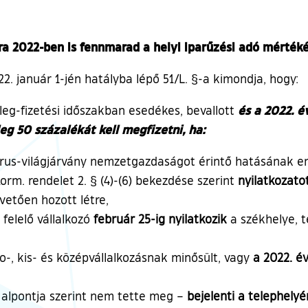
ára 2022-ben is fennmarad a helyi iparűzési adó mérté
22. január 1-jén hatályba lépő 51/L. §-a kimondja, hogy:
és a 2022. é
őleg-fizetési időszakban esedékes, bevallott
g 50 százalékát kell megfizetni, ha:
onavírus-világjárvány nemzetgazdaságot érintő hatásának
Korm. rendelet 2. § (4)-(6) bekezdése szerint
nyilatkozatot
vetően hozott létre,
 felelő vállalkozó
február 25-ig nyilatkozik
a székhelye, t
-, kis- és középvállalkozásnak minősült, vagy
a 2022. é
1. alpontja szerint nem tette meg –
bejelenti a telephely