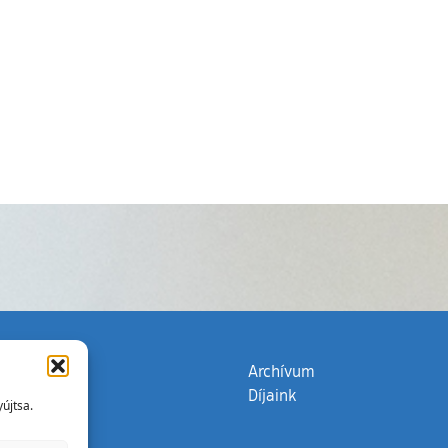
zata
(külső hivatkozás)
Archívum
Díjaink
újtsa.