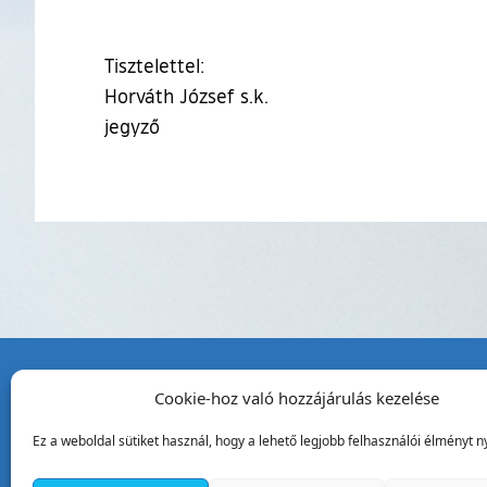
Tisztelettel:
Horváth József s.k.
jegyző
Cookie-hoz való hozzájárulás kezelése
Tata Város Önkormány
Ez a weboldal sütiket használ, hogy a lehető legjobb felhasználói élményt ny
2890 Tata, Kossuth tér 1.
Telefon:
+36 34 / 588 600