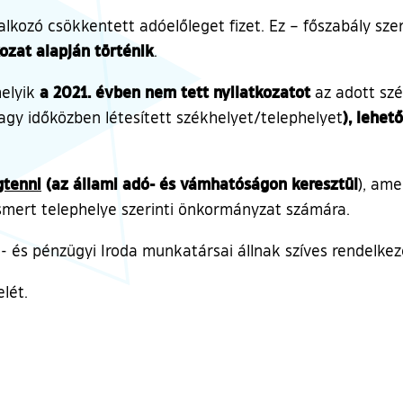
kozó csökkentett adóelőleget fizet. Ez – főszabály sze
ozat alapján történik
.
a 2021. évben nem tett nyilatkozatot
melyik
az adott szé
), lehet
agy időközben létesített székhelyet/telephelyet
gtenni
(az állami adó- és vámhatóságon keresztül
), ame
ismert telephelye szerinti önkormányzat számára.
 és pénzügyi Iroda munkatársai állnak szíves rendelkez
lét.