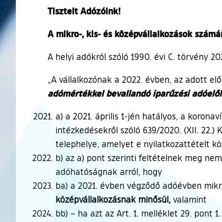
Tisztelt Adózóink!
A mikro-, kis- és középvállalkozások szám
A helyi adókról szóló 1990. évi C. törvény 20
„A vállalkozónak a 2022. évben, az adott el
adómértékkel bevallandó iparűzési adóelőle
a) a 2021. április 1-jén hatályos, a kor
intézkedésekről szóló 639/2020. (XII. 22.) 
telephelye, amelyet e nyilatkozattételt kö
b) az a) pont szerinti feltételnek meg nem
adóhatóságnak arról, hogy
ba) a 2021. évben végződő adóévben mikro
középvállalkozásnak minősül,
valamint
bb) – ha azt az Art. 1. melléklet 29. pont 