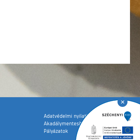
✕
Adatvédelmi nyilatkozat
Akadálymentesítési nyilatkozat
Pályázatok