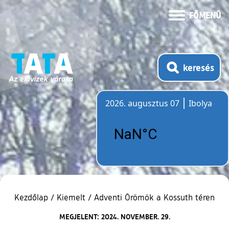
FŐMENÜ
keresés
2026. augusztus 07
Ibolya
Időjárás
Kezdőlap
/
Kiemelt
/
Adventi Örömök a Kossuth téren
MEGJELENT: 2024. NOVEMBER. 29.